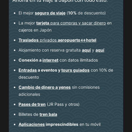
El mejor
seguro de viaje
(
10%
de descuento
)
La mejor
tarjeta
para compras y sacar dinero
en
cajeros
en Japón
Traslados
privados
aeropuerto↔hotel
Alojamiento con reserva gratuita
aquí
y
aquí
Conexión a
internet
con datos ilimitados
Entradas
a eventos y
tours guiados
con 10% de
descuento
Cambio de dinero a yenes
sin comisiones
adicionales
Pases de tren
(JR Pass y otros)
Billetes de
tren bala
Aplicaciones
imprescindibles
en tu móvil