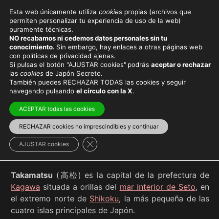
Esta web únicamente utiliza
cookies
propias (archivos que
permiten personalizar tu experiencia de uso de la web)
puramente técnicas.
TAKAMATSU
NO recabamos ni cedemos datos personales sin tu
conocimiento.
Sin embargo, hay enlaces a otras páginas web
con políticas de privacidad ajenas.
Si pulsas el botón "AJUSTAR cookies"
podrás
aceptar o rechazar
las
cookies
de Japón Secreto.
También puedes RECHAZAR TODAS las cookies y seguir
Viaja con el mejor seguro
y
ahorra dinero
navegando pulsando
el círculo con la X
.
ACEPTAR todas las cookies
RECHAZAR cookies no imprescindibles y continuar
Shikoku
>
Kagawa
Cerrar el banner de cookies RGPD
AJUSTAR cookies
Takamatsu
(高松) es la capital de la prefectura de
Kagawa
situada a orillas del
mar interior de Seto
, en
el extremo norte de
Shikoku
, la más pequeña de las
cuatro islas principales de Japón.