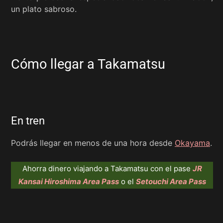
un plato sabroso.
Cómo llegar a Takamatsu
En tren
Podrás llegar en menos de una hora desde
Okayama
.
Ahorra dinero viajando a Takamatsu con el pase
JR
Kansai Hiroshima Area Pass
o el
Setouchi Area Pass