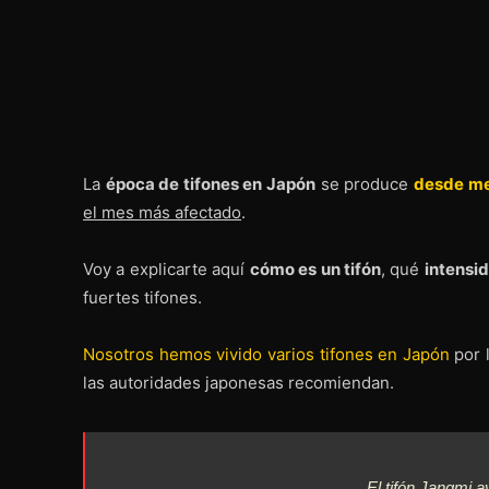
La
época de tifones en Japón
se produce
desde me
el mes más afectado
.
Voy a explicarte aquí
cómo es un tifón
, qué
intensi
fuertes tifones.
Nosotros hemos vivido varios tifones en Japón
por 
las autoridades japonesas recomiendan.
El tifón Jangmi 