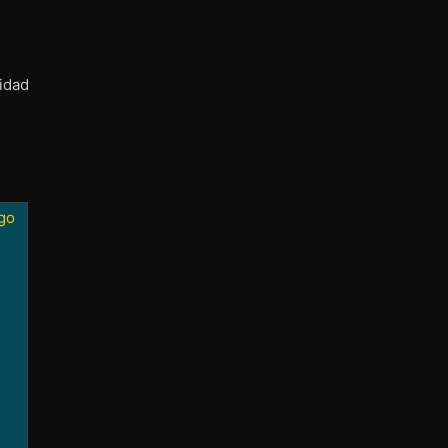
idad
go