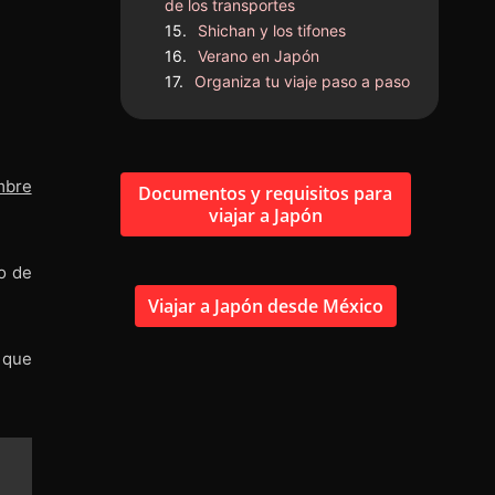
de los transportes
Shichan y los tifones
Verano en Japón
Organiza tu viaje paso a paso
mbre
Documentos y requisitos para
viajar a Japón
o de
Viajar a Japón desde México
 que