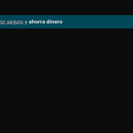
jor seguro
y
ahorra dinero