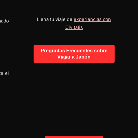
Llena tu viaje de
experiencias con
mado
Civitatis
Preguntas Frecuentes sobre
Viajar a Japón
e el