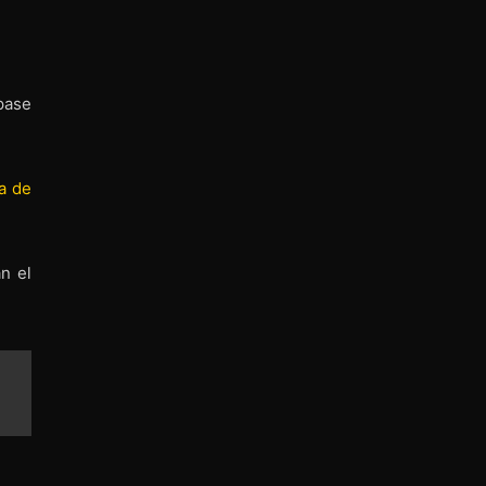
pase
a de
n el