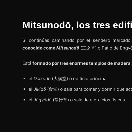
Mitsunodō, los tres edif
Si continúas caminando por el sendero marcado
conocido como
Mitsunodō
(三之堂) o Patio de Eng
Está
formado por tres enormes templos de madera
:
el
Daikōdō
(大講堂) o edificio principal
el
Jikidō
(食堂) o sala para comer y dormir que act
el
Jōgyōdō
(常行堂) o sala de ejercicios físicos.