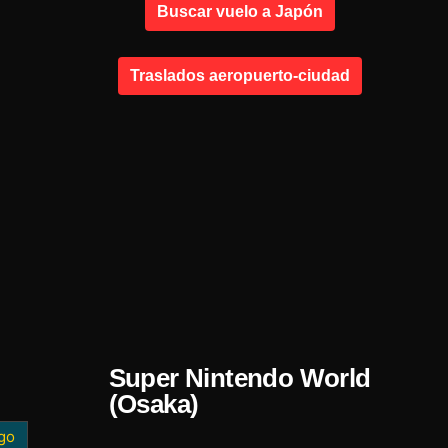
Buscar vuelo a Japón
Traslados aeropuerto-ciudad
Super Nintendo World
(Osaka)
go