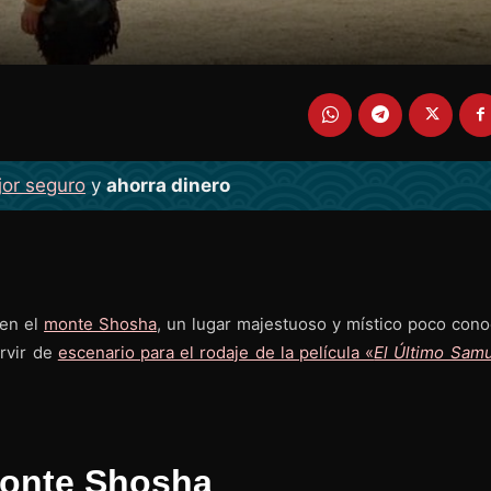
jor seguro
y
ahorra dinero
 en el
monte Shosha
, un lugar majestuoso y místico poco cono
rvir de
escenario para el rodaje de la película «
El Último Samu
monte Shosha