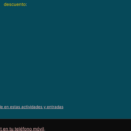
descuento
:
le en estas actividades y entradas
t en tu teléfono móvil
.