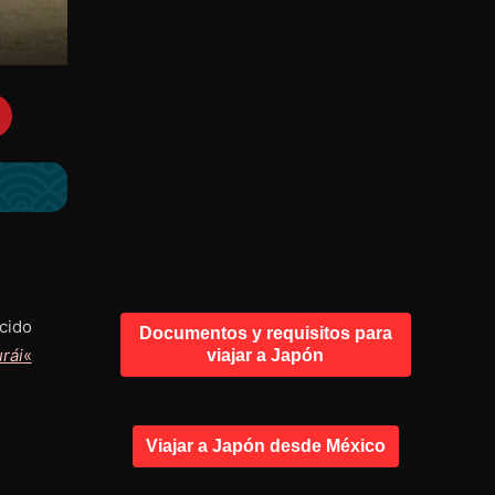
cido
Documentos y requisitos para
rái
«
viajar a Japón
Viajar a Japón desde México