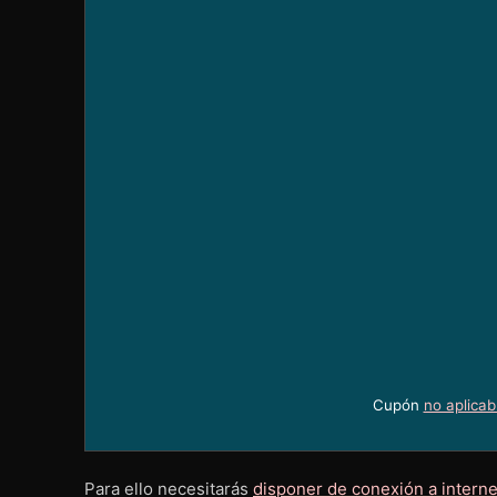
Cupón
no aplicab
Para ello necesitarás
disponer de conexión a interne