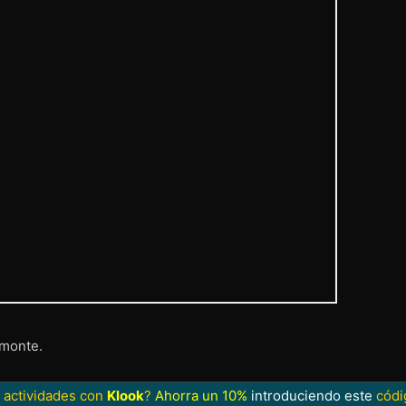
 monte.
 actividades con
Klook
?
Ahorra un 10%
introduciendo este
códi