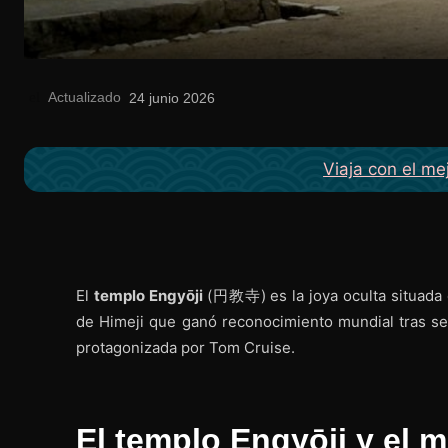
Actualizado
el
24 junio 2026
Viaja con el me
El
templo Engyōji
(円教寺) es la joya oculta situada
de Himeji que ganó reconocimiento mundial tras se
protagonizada por Tom Cruise.
El templo Engyōji y el 