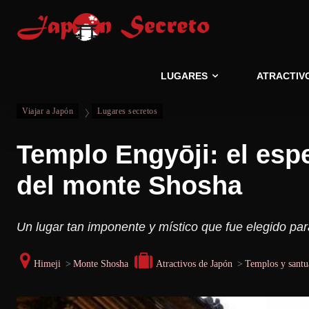
LUGARES
ATRACTIV
Viajar a Japón
Lugares secretos
Templo Engyōji: el esp
del monte Shosha
Un lugar tan imponente y místico que fue elegido para
Himeji
>
Monte Shosha
Atractivos de Japón
>
Templos y santu