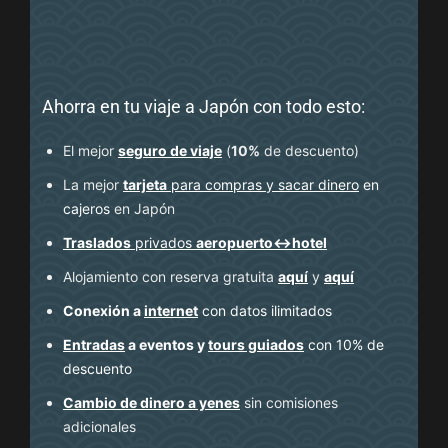
Ahorra en tu viaje a Japón con todo esto:
El mejor
seguro de viaje
(
10%
de descuento
)
La mejor
tarjeta
para compras y sacar dinero
en
cajeros
en Japón
Traslados
privados
aeropuerto↔hotel
Alojamiento con reserva gratuita
aquí
y
aquí
Conexión a
internet
con datos ilimitados
Entradas
a eventos y
tours guiados
con 10% de
descuento
Cambio de dinero a yenes
sin comisiones
adicionales