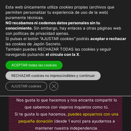
Esta web únicamente utiliza
cookies
propias (archivos que
permiten personalizar tu experiencia de uso de la web)
puramente técnicas.
MICHIKO
NO recabamos ni cedemos datos personales sin tu
conocimiento.
Sin embargo, hay enlaces a otras páginas web
con políticas de privacidad ajenas.
Si pulsas el botón "AJUSTAR cookies"
podrás
aceptar o rechazar
las
cookies
de Japón Secreto.
También puedes RECHAZAR TODAS las cookies y seguir
Viaja con el mejor seguro
y
ahorra dinero
navegando pulsando
el círculo con la X
.
ACEPTAR todas las cookies
RECHAZAR cookies no imprescindibles y continuar
En Japón Secreto te ofrecemos contenido
sin anuncios
Cerrar el banner de cookies RGPD
intrusivos y sin contenido de pago
, creado por nosotros y
AJUSTAR cookies
basado en nuestra experiencia, no plagiado.
Nos gusta lo que hacemos y nos encanta compartir lo
que sabemos con viajeros inquietos como tú.
Si te gusta lo que hacemos,
puedes apoyarnos con una
pequeña donación
(desde 1 euro) para ayudarnos a
mantener nuestra independencia.