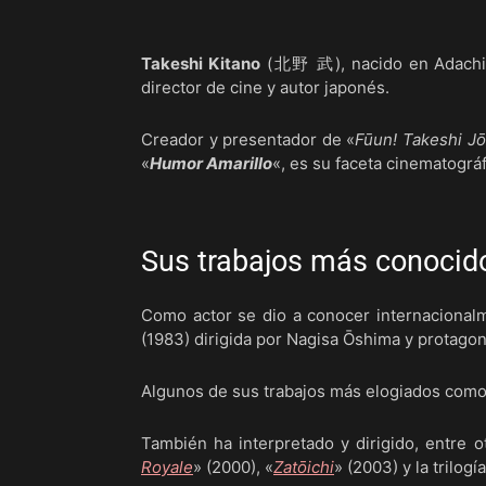
Takeshi Kitano
(北野 武), nacido en Adachi (T
director de cine y autor japonés.
Creador y presentador de «
Fūun! Takeshi Jō
«
Humor Amarillo
«, es su faceta cinematográf
Sus trabajos más conocido
Como actor se dio a conocer internacionalm
(1983) dirigida por Nagisa Ōshima y protago
Algunos de sus trabajos más elogiados como 
También ha interpretado y dirigido, entre ot
Royale
» (2000), «
Zatōichi
» (2003) y la trilogía