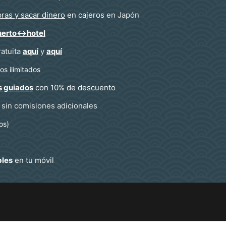
ras y sacar dinero
en cajeros
en Japón
uerto↔hotel
ratuita
aquí
y
aquí
s ilimitados
s guiados
con 10% de descuento
sin comisiones adicionales
os)
bles
en tu móvil