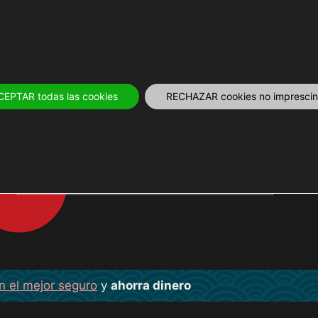
IVOS
12 MESES
PLANIFICA
TOURS Y
CEPTAR todas las cookies
RECHAZAR cookies no imprescind
TAKESHI KITANO
n el mejor seguro
y
ahorra dinero