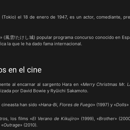
okio) el 18 de enero de 1947, es un actor, comediante, pre
» (風雲!たけし城) popular programa concurso conocido en Esp
ica la que le ha dado fama internacional.
s en el cine
ente al encarnar al sargento Hara en «
Merry Christmas Mr. 
nizada por David Bowie y Ryūichi Sakamoto.
cineasta han sido «
Hana-Bi, Flores de Fuego
» (1997) y «
Dolls
»
ros, los films «
El Verano de Kikujiro
» (1999), «
Brother
» (2000
 «
Outrage
» (2010).