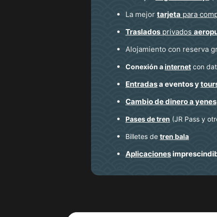
La mejor
tarjeta
para comp
Traslados
privados
aerop
Alojamiento con reserva g
Conexión a
internet
con dato
Entradas
a eventos y
tour
Cambio de dinero a yenes
Pases de tren
(JR Pass y otr
Billetes de
tren bala
Aplicaciones
imprescindi