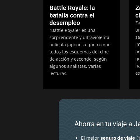
Battle Royale: la
Z
batalla contra el
c
desempleo
Za
un
"Battle Royale" es una
sa
sorprendente y ultraviolenta
im
película japonesa que rompe
po
todos los esquemas del cine
qu
de acción y esconde, según
ha
algunos analistas, varias
es
lecturas.
Ahorra en tu viaje a 
El mejor
seguro de viaje
(