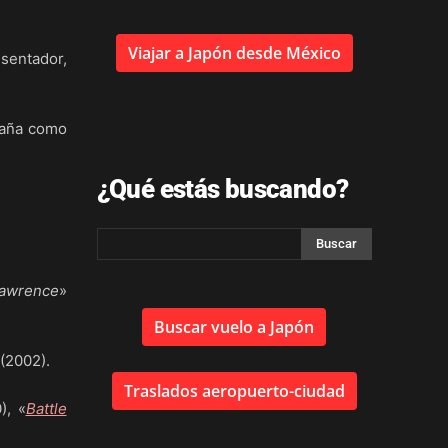
Viajar a Japón desde México
sentador,
aña como
¿Qué estás buscando?
Lawrence
»
Buscar vuelo a Japón
 (2002).
Traslados aeropuerto-ciudad
), «
Battle