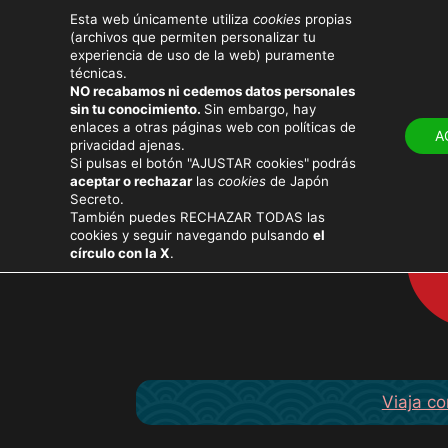
Esta web únicamente utiliza
cookies
propias
(archivos que permiten personalizar tu
experiencia de uso de la web) puramente
técnicas.
NO recabamos ni cedemos datos personales
LUGARES
ATRACT
sin tu conocimiento.
Sin embargo, hay
enlaces a otras páginas web con políticas de
A
privacidad ajenas.
Si pulsas el botón "AJUSTAR cookies"
podrás
aceptar o rechazar
las
cookies
de Japón
Secreto.
También puedes RECHAZAR TODAS las
cookies y seguir navegando pulsando
el
círculo con la X
.
Viaja co