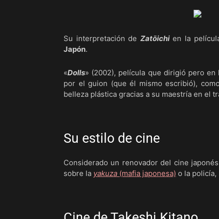
Su interpretación de
Zatōichi
en la películ
Japón
.
«
Dolls
» (2002), película que dirigió pero e
por el guion (que él mismo escribió), como
belleza plástica gracias a su maestría en el t
Su estilo de cine
Considerado un renovador del cine japonés,
sobre la
yakuza
(mafia japonesa)
o la policía
Cine de Takeshi Kitano