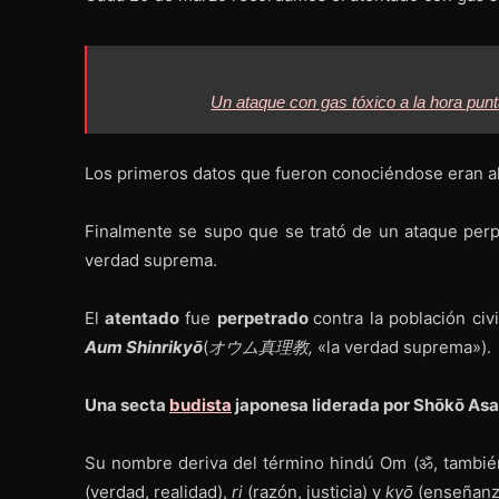
Un ataque con gas tóxico a la hora pun
Los primeros datos que fueron conociéndose eran a
Finalmente se supo que se trató de un ataque perp
verdad suprema.
El
atentado
fue
perpetrado
contra la población civi
Aum Shinrikyō
(
オウム真理教,
«la verdad suprema»).
Una secta
budista
japonesa liderada por Shōkō As
Su nombre deriva del término hindú Om (ॐ, tambié
(verdad, realidad),
ri
(razón, justicia) y
ky
ō
(enseñanza