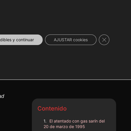
DESCUENTOS
NOVEDADES
📞 CONTACTO
Cerrar el ban
ibles y continuar
AJUSTAR cookies
ad
Contenido
El atentado con gas sarín del
20 de marzo de 1995