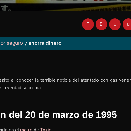
jor seguro
y
ahorra dinero
ltó al conocer la terrible noticia del atentado con gas vene
e la verdad suprema.
ín del 20 de marzo de 1995
arín en el
metro
de
Tokio
.