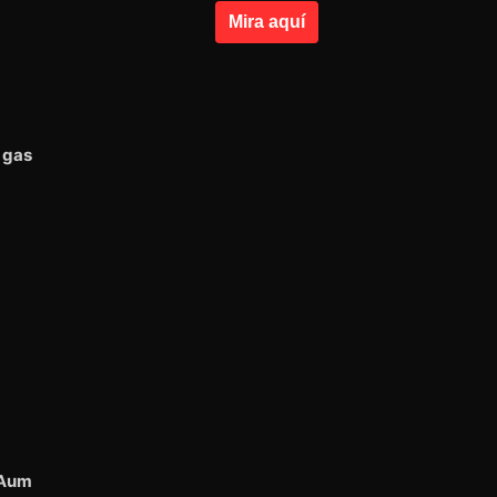
Mira aquí
 gas
 Aum