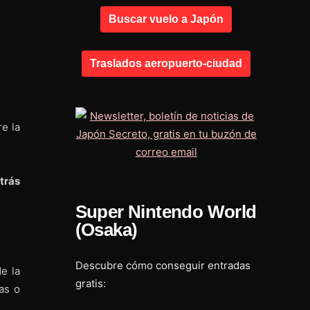
Buscar vuelo a Japón
Traslados aeropuerto-ciudad
e la
trás
Super Nintendo World
(Osaka)
Descubre cómo conseguir entradas
e la
gratis:
nas o