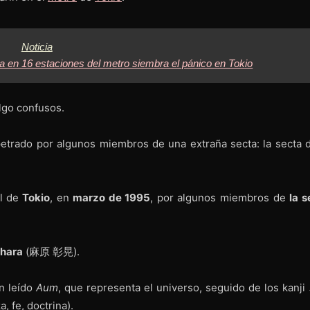
Noticia
ta en 16 estaciones del metro siembra el pánico en Tokio
lgo confusos.
etrado por algunos miembros de una extraña secta: la secta d
l de
Tokio
, en
marzo de 1995
, por algunos miembros de
la s
ahara
(麻原 彰晃).
n leído
Aum
, que representa el universo, seguido de los kanji
, fe, doctrina).