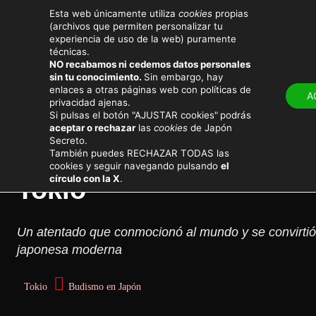
Esta web únicamente utiliza
cookies
propias
(archivos que permiten personalizar tu
experiencia de uso de la web) puramente
técnicas.
NO recabamos ni cedemos datos personales
sin tu conocimiento.
Sin embargo, hay
LUGARES
ATRACTIV
enlaces a otras páginas web con políticas de
A
privacidad ajenas.
Cultura y sociedad
Si pulsas el botón "AJUSTAR cookies"
podrás
aceptar o rechazar
las
cookies
de Japón
Secreto.
El terrible atentado co
También puedes RECHAZAR TODAS las
cookies y seguir navegando pulsando
el
círculo con la X
.
Tokio
Un atentado que conmocionó al mundo y se convirtió
japonesa moderna
Tokio
Budismo en Japón