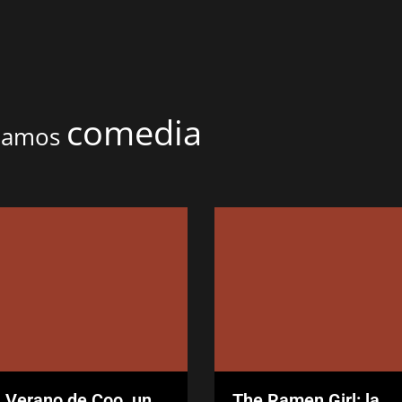
comedia
onamos
l Verano de Coo, un
The Ramen Girl: la