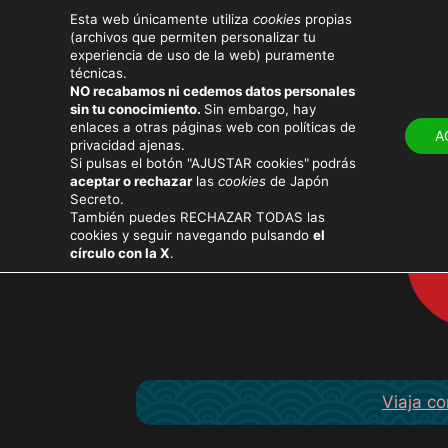
Esta web únicamente utiliza
cookies
propias
(archivos que permiten personalizar tu
experiencia de uso de la web) puramente
técnicas.
NO recabamos ni cedemos datos personales
LUGARES
ATRACT
sin tu conocimiento.
Sin embargo, hay
enlaces a otras páginas web con políticas de
A
privacidad ajenas.
Si pulsas el botón "AJUSTAR cookies"
podrás
aceptar o rechazar
las
cookies
de Japón
Secreto.
También puedes RECHAZAR TODAS las
cookies y seguir navegando pulsando
el
círculo con la X
.
Viaja co