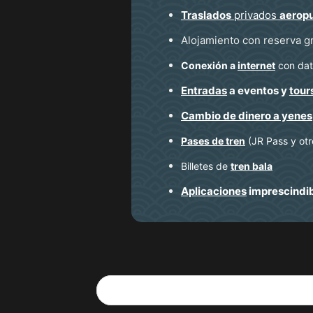
Traslados
privados
aerop
Alojamiento con reserva g
Conexión a
internet
con dato
Entradas
a eventos y
tour
Cambio de dinero a yenes
Pases de tren
(JR Pass y otr
Billetes de
tren bala
Aplicaciones
imprescindi