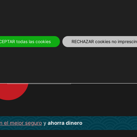
IVOS
12 MESES
PLANIFICA
TOURS Y
CEPTAR todas las cookies
RECHAZAR cookies no imprescind
COMEDIA
n el mejor seguro
y
ahorra dinero