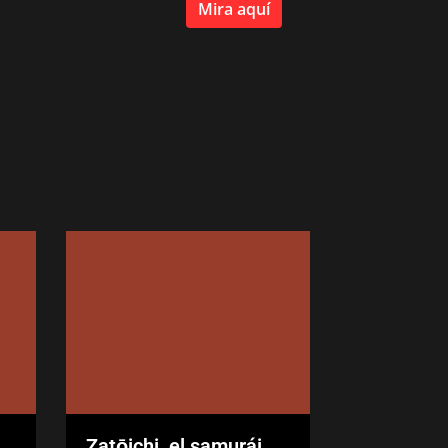
Mira aquí
Zatōichi, el samurái