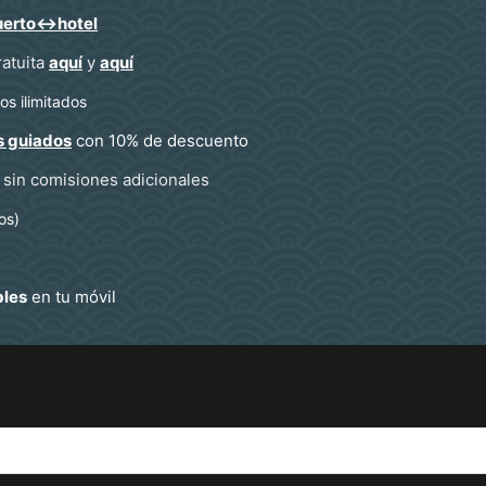
uerto↔hotel
ratuita
aquí
y
aquí
s ilimitados
s guiados
con 10% de descuento
sin comisiones adicionales
os)
bles
en tu móvil