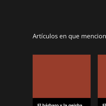
Artículos en que menci
El bárbaro y la geisha,
E