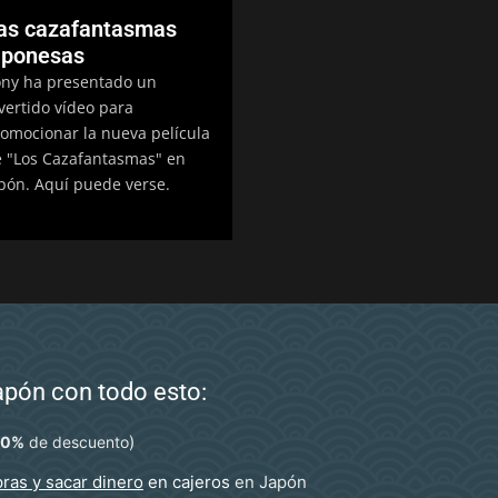
as cazafantasmas
aponesas
ny ha presentado un
vertido vídeo para
omocionar la nueva película
 "Los Cazafantasmas" en
pón. Aquí puede verse.
Japón con todo esto:
)
10%
de descuento
ras y sacar dinero
en cajeros
en Japón