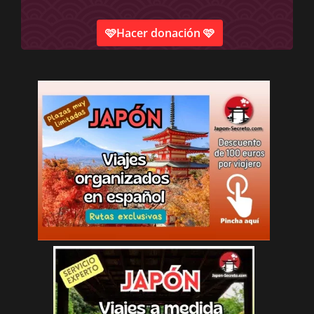
🩷Hacer donación 🩷