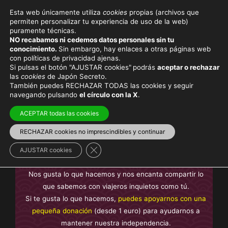
Esta web únicamente utiliza
cookies
propias (archivos que
permiten personalizar tu experiencia de uso de la web)
puramente técnicas.
JUEGOS OLÍMPICOS
NO recabamos ni cedemos datos personales sin tu
conocimiento.
Sin embargo, hay enlaces a otras páginas web
con políticas de privacidad ajenas.
Si pulsas el botón "AJUSTAR cookies"
podrás
aceptar o rechazar
las
cookies
de Japón Secreto.
También puedes RECHAZAR TODAS las cookies y seguir
Viaja con el mejor seguro
y
ahorra dinero
navegando pulsando
el círculo con la X
.
ACEPTAR todas las cookies
RECHAZAR cookies no imprescindibles y continuar
En Japón Secreto te ofrecemos contenido
sin anuncios
Cerrar el banner de cookies RGPD
intrusivos y sin contenido de pago
, creado por nosotros y
AJUSTAR cookies
basado en nuestra experiencia, no plagiado.
Nos gusta lo que hacemos y nos encanta compartir lo
que sabemos con viajeros inquietos como tú.
Si te gusta lo que hacemos,
puedes apoyarnos con una
pequeña donación
(desde 1 euro) para ayudarnos a
mantener nuestra independencia.