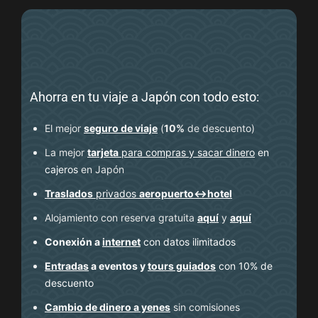
Ahorra en tu viaje a Japón con todo esto:
El mejor
seguro de viaje
(
10%
de descuento
)
La mejor
tarjeta
para compras y sacar dinero
en
cajeros
en Japón
Traslados
privados
aeropuerto↔hotel
Alojamiento con reserva gratuita
aquí
y
aquí
Conexión a
internet
con datos ilimitados
Entradas
a eventos y
tours guiados
con 10% de
descuento
Cambio de dinero a yenes
sin comisiones