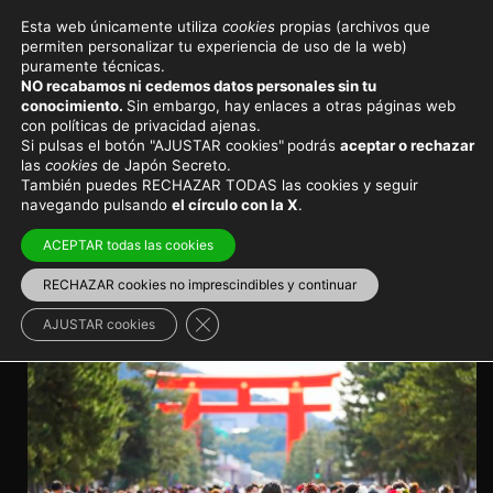
Esta web únicamente utiliza
cookies
propias (archivos que
permiten personalizar tu experiencia de uso de la web)
Eventos y festivales en Japón
puramente técnicas.
NO recabamos ni cedemos datos personales sin tu
Seijin No Hi, día de
conocimiento.
Sin embargo, hay enlaces a otras páginas web
con políticas de privacidad ajenas.
celebración de la mayoría de
Si pulsas el botón "AJUSTAR cookies"
podrás
aceptar o rechazar
las
cookies
de Japón Secreto.
edad en Japón
También puedes RECHAZAR TODAS las cookies y seguir
navegando pulsando
el círculo con la X
.
Llegar a la edad adulta en Japón se celebra con un
ACEPTAR todas las cookies
ritual tradicional muy vistoso y lleno de significado
RECHAZAR cookies no imprescindibles y continuar
Viajar a Japón
>
Japón en invierno
Cerrar el banner de cookies RGPD
AJUSTAR cookies