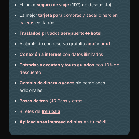
El mejor
seguro de viaje
(
10%
de descuento
)
La mejor
tarjeta
para compras y sacar dinero
en
cajeros
en Japón
Traslados
privados
aeropuerto↔hotel
Alojamiento con reserva gratuita
aquí
y
aquí
Conexión a
internet
con datos ilimitados
Entradas
a eventos y
tours guiados
con 10% de
descuento
Cambio de dinero a yenes
sin comisiones
adicionales
Pases de tren
(JR Pass y otros)
Billetes de
tren bala
Aplicaciones
imprescindibles
en tu móvil