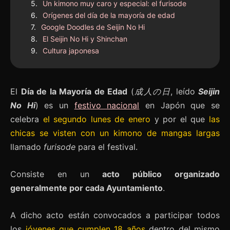
Un kimono muy caro y especial: el furisode
Orígenes del día de la mayoría de edad
Google Doodles de Seijin No Hi
El Seijin No Hi y Shinchan
Cultura japonesa
El
Día de la Mayoría de Edad
(
成人の日
, leído
Seijin
No Hi
) es un
festivo nacional
en Japón que se
celebra
el segundo lunes de enero
y por el que
las
chicas se visten con un kimono de mangas largas
llamado
furisode
para el festival.
Consiste en un
acto público organizado
generalmente por cada Ayuntamiento
.
A dicho acto están convocados a participar todos
los
jóvenes que cumplen 18 años
dentro del mismo