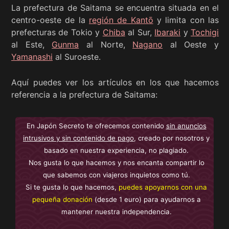
La prefectura de Saitama se encuentra situada en el
centro-oeste de la
región de Kantō
y limita con las
prefecturas de Tokio y
Chiba
al Sur,
Ibaraki
y
Tochigi
al Este,
Gunma
al Norte,
Nagano
al Oeste y
Yamanashi
al Suroeste.
Aquí puedes ver los artículos en los que hacemos
referencia a la prefectura de Saitama:
En Japón Secreto te ofrecemos contenido
sin anuncios
intrusivos y sin contenido de pago
, creado por nosotros y
basado en nuestra experiencia, no plagiado.
Nos gusta lo que hacemos y nos encanta compartir lo
que sabemos con viajeros inquietos como tú.
Si te gusta lo que hacemos,
puedes apoyarnos con una
pequeña donación
(desde 1 euro) para ayudarnos a
mantener nuestra independencia.