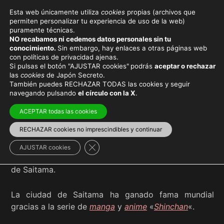
Esta web únicamente utiliza
cookies
propias (archivos que
permiten personalizar tu experiencia de uso de la web)
puramente técnicas.
SAITAMA
NO recabamos ni cedemos datos personales sin tu
conocimiento.
Sin embargo, hay enlaces a otras páginas web
con políticas de privacidad ajenas.
Si pulsas el botón "AJUSTAR cookies"
podrás
aceptar o rechazar
las
cookies
de Japón Secreto.
También puedes RECHAZAR TODAS las cookies y seguir
Viaja con el mejor seguro
y
ahorra dinero
navegando pulsando
el círculo con la X
.
ACEPTAR todas las cookies
RECHAZAR cookies no imprescindibles y continuar
Saitama
(埼玉県) es una prefectura de Japón que se
Cerrar el banner de cookies RGPD
AJUSTAR cookies
encuentra al norte de
Tokio
. Su capital es la ciudad
de Saitama.
La ciudad de Saitama ha ganado fama mundial
gracias a la serie de
manga
y
anime
«
Shinchan
«.