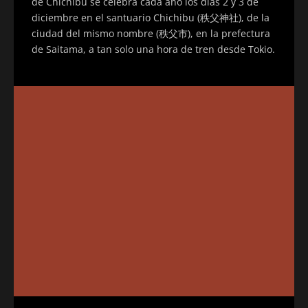
de Chichibu se celebra cada año los días 2 y 3 de
diciembre en el santuario Chichibu (秩父神社), de la
ciudad del mismo nombre (秩父市), en la prefectura
de Saitama, a tan solo una hora de tren desde Tokio.