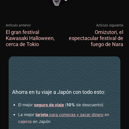
Artículo anterior
Artículo siguiente
El gran festival
Omizutori, el
Kawasaki Halloween,
espectacular festival de
cerca de Tokio
fuego de Nara
Ahorra en tu viaje a Japón con todo esto:
El mejor
seguro de viaje
(
10%
de descuento
)
La mejor
tarjeta
para compras y sacar dinero
en
cajeros
en Japón