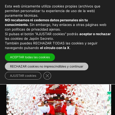
Esta web únicamente utiliza
cookies
propias (archivos que
permiten personalizar tu experiencia de uso de la web)
Eventos y festivales en Japón
puramente técnicas.
NO recabamos ni cedemos datos personales sin tu
El festival Yamada No
conocimiento.
Sin embargo, hay enlaces a otras páginas web
con políticas de privacidad ajenas.
Harumatsuri de Chichibu
Si pulsas el botón "AJUSTAR cookies"
podrás
aceptar o rechazar
las
cookies
de Japón Secreto.
(Saitama)
También puedes RECHAZAR TODAS las cookies y seguir
navegando pulsando
el círculo con la X
.
Festival de primavera en el santuario Tsunemochi
ACEPTAR todas las cookies
(Chichibu, Saitama)
RECHAZAR cookies no imprescindibles y continuar
Viajar a Japón
>
Japón en invierno
Cerrar el banner de cookies RGPD
AJUSTAR cookies