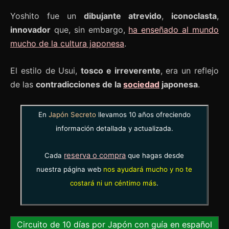
Yoshito fue un
dibujante atrevido
,
iconoclasta
,
innovador
que, sin embargo,
ha enseñado al mundo
mucho de la cultura japonesa
.
El estilo de Usui,
tosco e irreverente
, era un reflejo
de las
contradicciones de la
sociedad
japonesa
.
En
Japón Secreto
llevamos 10 años ofreciendo
información detallada y actualizada.
reserva o compra
Cada
que hagas desde
nuestra página web
nos ayudará mucho y no te
costará ni un céntimo más
.
Circuito de 10 días por Japón con guía en español