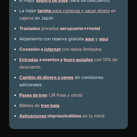
El mejor
seguro de viaje
(
10%
de descuento
)
La mejor
tarjeta
para compras y sacar dinero
en
cajeros
en Japón
Traslados
privados
aeropuerto↔hotel
Alojamiento con reserva gratuita
aquí
y
aquí
Conexión a
internet
con datos ilimitados
Entradas
a eventos y
tours guiados
con 10% de
descuento
Cambio de dinero a yenes
sin comisiones
adicionales
Pases de tren
(JR Pass y otros)
Billetes de
tren bala
Aplicaciones
imprescindibles
en tu móvil