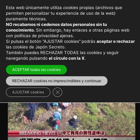
Esta web únicamente utiliza
cookies
propias (archivos que
permiten personalizar tu experiencia de uso de la web)
Noticias de actualidad en Japón
puramente técnicas.
NO recabamos ni cedemos datos personales sin tu
Hace un año que nos dejó el
conocimiento.
Sin embargo, hay enlaces a otras páginas web
con políticas de privacidad ajenas.
padre de Shinchan
Si pulsas el botón "AJUSTAR cookies"
podrás
aceptar o rechazar
las
cookies
de Japón Secreto.
También puedes RECHAZAR TODAS las cookies y seguir
Noticias
navegando pulsando
el círculo con la X
.
ACEPTAR todas las cookies
RECHAZAR cookies no imprescindibles y continuar
Cerrar el banner de cookies RGPD
AJUSTAR cookies