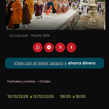
Actualizado
16 junio 2026
el
Viaja con el mejor seguro
y
ahorra dinero
Festivales y eventos
>
Octubre
10/10/2026
a
12/10/2026
06:00
a
18:00