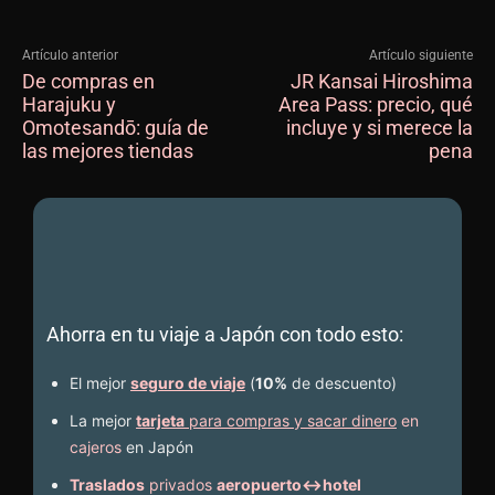
Artículo anterior
Artículo siguiente
De compras en
JR Kansai Hiroshima
Harajuku y
Area Pass: precio, qué
Omotesandō: guía de
incluye y si merece la
las mejores tiendas
pena
Ahorra en tu viaje a Japón con todo esto:
El mejor
seguro de viaje
(
10%
de descuento
)
La mejor
tarjeta
para compras y sacar dinero
en
cajeros
en Japón
Traslados
privados
aeropuerto↔hotel