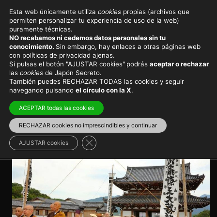
Esta web únicamente utiliza
cookies
propias (archivos que
permiten personalizar tu experiencia de uso de la web)
Eventos y festivales en Japón
puramente técnicas.
NO recabamos ni cedemos datos personales sin tu
Osorezan Akimairi y el
conocimiento.
Sin embargo, hay enlaces a otras páginas web
con políticas de privacidad ajenas.
misterioso ritual de la medium
Si pulsas el botón "AJUSTAR cookies"
podrás
aceptar o rechazar
las
cookies
de Japón Secreto.
También puedes RECHAZAR TODAS las cookies y seguir
Los fieles acuden desde todas las partes de Japón
navegando pulsando
el círculo con la X
.
para escuchar a la itako invocar a los espíritus de los
muertos
ACEPTAR todas las cookies
RECHAZAR cookies no imprescindibles y continuar
Viajar a Japón
>
Japón en otoño
Cerrar el banner de cookies RGPD
AJUSTAR cookies