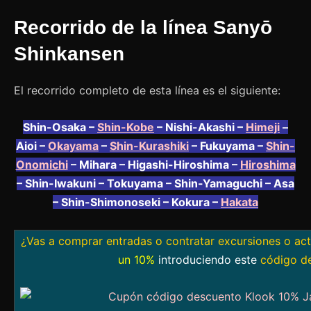
Recorrido de la línea Sanyō
Shinkansen
El recorrido completo de esta línea es el siguiente:
Shin-Osaka –
Shin-Kobe
– Nishi-Akashi –
Himeji
–
Aioi –
Okayama
–
Shin-Kurashiki
– Fukuyama –
Shin-
Onomichi
– Mihara – Higashi-Hiroshima –
Hiroshima
– Shin-Iwakuni – Tokuyama – Shin-Yamaguchi – Asa
– Shin-Shimonoseki – Kokura –
Hakata
¿Vas a comprar entradas o contratar excursiones o ac
un 10%
introduciendo este
código d