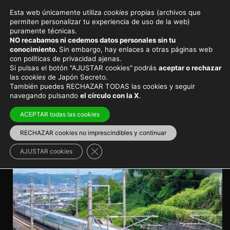
Esta web únicamente utiliza
cookies
propias (archivos que
permiten personalizar tu experiencia de uso de la web)
Viajar a Japón
Destinos principales
puramente técnicas.
NO recabamos ni cedemos datos personales sin tu
Sanyō Shinkansen, la línea
conocimiento.
Sin embargo, hay enlaces a otras páginas web
con políticas de privacidad ajenas.
de tren bala del oeste de
Si pulsas el botón "AJUSTAR cookies"
podrás
aceptar o rechazar
las
cookies
de Japón Secreto.
Japón
También puedes RECHAZAR TODAS las cookies y seguir
navegando pulsando
el círculo con la X
.
El tren de alta velocidad para viajar a Himeji, Kobe,
ACEPTAR todas las cookies
Hiroshima,
RECHAZAR cookies no imprescindibles y continuar
Japón básico
Transporte en Japón
>
Shinkansen
Cerrar el banner de cookies RGPD
AJUSTAR cookies