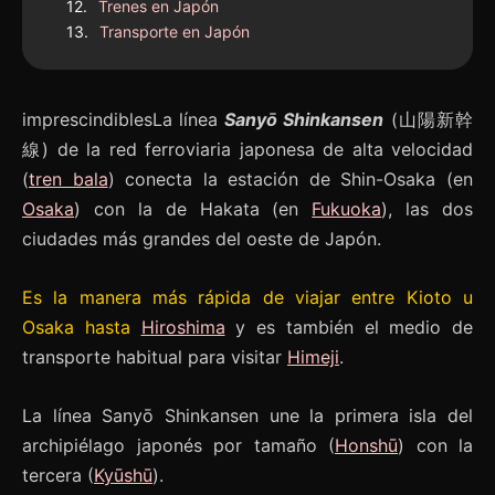
Trenes en Japón
Transporte en Japón
imprescindiblesLa línea
Sanyō Shinkansen
(山陽新幹
線) de la red ferroviaria japonesa de alta velocidad
(
tren bala
) conecta la estación de Shin-Osaka (en
Osaka
) con la de Hakata (en
Fukuoka
), las dos
ciudades más grandes del oeste de Japón.
Es la manera más rápida de viajar entre Kioto u
Osaka hasta
Hiroshima
y es también el medio de
transporte habitual para visitar
Himeji
.
La línea Sanyō Shinkansen une la primera isla del
archipiélago japonés por tamaño (
Honshū
) con la
tercera (
Kyūshū
).