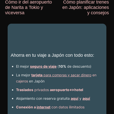
Cómo ir del aeropuerto
Cómo planificar trenes
de Narita a Tokio y
en Japón: aplicaciones
viceversa
y consejos
Ahorra en tu viaje a Japón con todo esto:
El mejor
seguro de viaje
(
10%
de descuento
)
La mejor
tarjeta
para compras y sacar dinero
en
cajeros
en Japón
Traslados
privados
aeropuerto↔hotel
Alojamiento con reserva gratuita
aquí
y
aquí
Conexión a
internet
con datos ilimitados