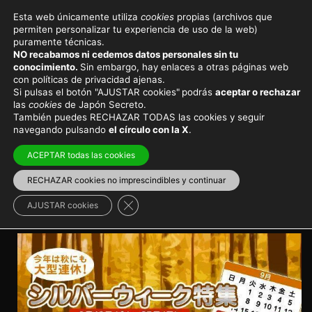
Esta web únicamente utiliza
cookies
propias (archivos que
permiten personalizar tu experiencia de uso de la web)
Eventos y festivales en Japón
puramente técnicas.
NO recabamos ni cedemos datos personales sin tu
La «Semana de Plata» en
conocimiento.
Sin embargo, hay enlaces a otras páginas web
con políticas de privacidad ajenas.
Japón, un puente festivo
Si pulsas el botón "AJUSTAR cookies"
podrás
aceptar o rechazar
las
cookies
de Japón Secreto.
poco habitual
También puedes RECHAZAR TODAS las cookies y seguir
navegando pulsando
el círculo con la X
.
Ciertos años se produce una confluencia de festivos
ACEPTAR todas las cookies
en septiembre en Japón que pueden provocar
problemas durante el viaje
RECHAZAR cookies no imprescindibles y continuar
Cerrar el banner de cookies RGPD
AJUSTAR cookies
Viajar a Japón
>
Japón en verano