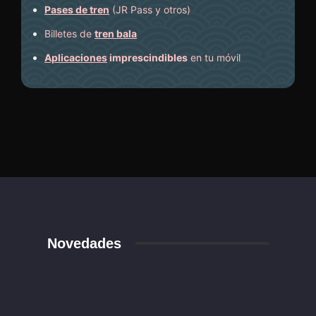
Pases de tren
(JR Pass y otros)
Billetes de
tren bala
Aplicaciones
imprescindibles
en tu móvil
Novedades