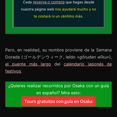
reserva o compra
Cada
que hagas desde
nuestra página web
nos ayudará mucho y no
te costará ni un céntimo más
.
Pero, en realidad, su nombre proviene de la Semana
Dorada (ゴールデンウィーク, leído «
gōruden wīku
«),
el puente más largo
del
calendario japonés de
festivos
.
¿Quieres realizar recorridos por Osaka con un guía
en español? Mira esto:
Tours gratuitos con guía en Osaka