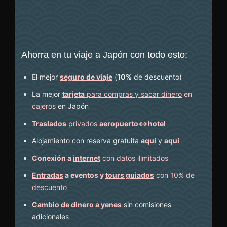
Ahorra en tu viaje a Japón con todo esto:
El mejor
seguro de viaje
(
10%
de descuento
)
La mejor
tarjeta
para compras y sacar dinero
en
cajeros
en Japón
Traslados
privados
aeropuerto↔hotel
Alojamiento con reserva gratuita
aquí
y
aquí
Conexión a
internet
con datos ilimitados
Entradas
a eventos y
tours guiados
con 10% de
descuento
Cambio de dinero a yenes
sin comisiones
adicionales