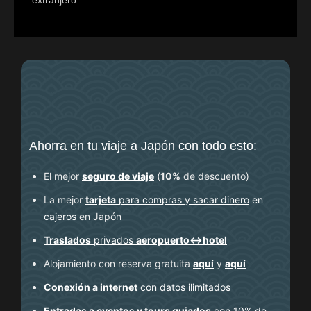
Ahorra en tu viaje a Japón con todo esto:
El mejor
seguro de viaje
(
10%
de descuento
)
La mejor
tarjeta
para compras y sacar dinero
en
cajeros
en Japón
Traslados
privados
aeropuerto↔hotel
Alojamiento con reserva gratuita
aquí
y
aquí
Conexión a
internet
con datos ilimitados
Entradas
a eventos y
tours guiados
con 10% de