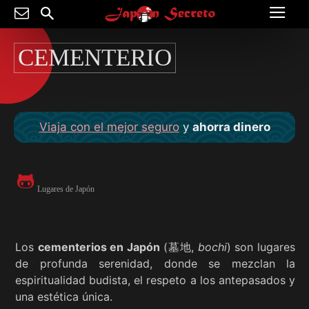
CEMENTERIO
Viaja con el mejor seguro
y
ahorra dinero
Lugares de Japón
Los
cementerios en Japón
(墓地,
bochi
) son lugares
de profunda serenidad, donde se mezclan la
espiritualidad budista, el respeto a los antepasados y
una estética única.