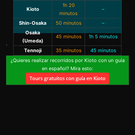
1h 20
Kioto
–
minutos
Shin-Osaka
50 minutos
–
Osaka
45 minutos
1h 5 minutos
(Umeda)
.
Tennoji
35 minutos
45 minutos
¿Quieres realizar recorridos por Kioto con un guía
en español? Mira esto:
Tours gratuitos con guía en Kioto