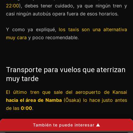
22:00
), debes tener cuidado, ya que ningún tren y
casi ningún autobús opera fuera de esos horarios.
Y como ya expliqué,
los taxis son una alternativa
muy cara
y poco recomendable.
Transporte para vuelos que aterrizan
muy tarde
El último tren que sale del aeropuerto de Kansai
hacia el área de Namba
(Ōsaka) lo hace justo antes
de las
0:00
.
Los
últimos trenes
con conexiones a la
estación de
También te puede interesar ▲
Osaka y Kioto
salen alrededor de las
23:00
.