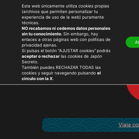
Esta web únicamente utiliza
cookies
propias
(archivos que permiten personalizar tu
experiencia de uso de la web) puramente
técnicas.
NO recabamos ni cedemos datos personales
sin tu conocimiento.
Sin embargo, hay
LUGARES
ATRACTIV
enlaces a otras páginas web con políticas de
A
privacidad ajenas.
Si pulsas el botón "AJUSTAR cookies"
podrás
aceptar o rechazar
las
cookies
de Japón
Secreto.
También puedes RECHAZAR TODAS las
cookies y seguir navegando pulsando
el
círculo con la X
.
Viaja co