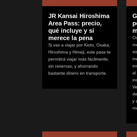
JR Kansai Hiroshima
G
Area Pass: precio,
p
qué incluye y si
m
merece la pena
Os
me
Si vas a viajar por Kioto, Osaka,
si
Hiroshima y Himeji, este pase te
me
permitirá viajar más fácilmente,
ex
sin reservas, y ahorrando
al
bastante dinero en transporte.
in
Ve
de
y 
mo