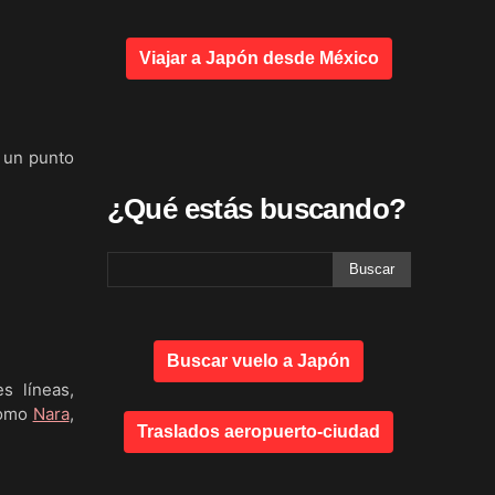
Viajar a Japón desde México
 un punto
¿Qué estás buscando?
Buscar vuelo a Japón
s líneas,
 como
Nara
,
Traslados aeropuerto-ciudad