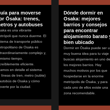
uía para moverse
Dónde dormir en
or Ōsaka: trenes,
Osaka: mejores
etros y autobuses
barrios y consejos
para encontrar
aka es una vibrante
alojamiento barato 
trópoli que nunca duerme. El
stema de transporte público
bien ubicado
tropolitano de Osaka es
Dormir en Ōsaka puede ser 
traordinariamente complejo y,
muy buena idea para tu viaje 
 mismo tiempo,
buscas alojamiento en uno d
creíblemente eficiente.
los mejores barrios. Hay
amos en detalle el sistema
muchos motivos por los que
 líneas de tren, metro (subte)
hospedarse en la enorme
autobús de Osaka y cómo
metrópolis de Ōsaka, y para
verte por la ciudad.
cada uno de ellos existe una
zona recomendable.