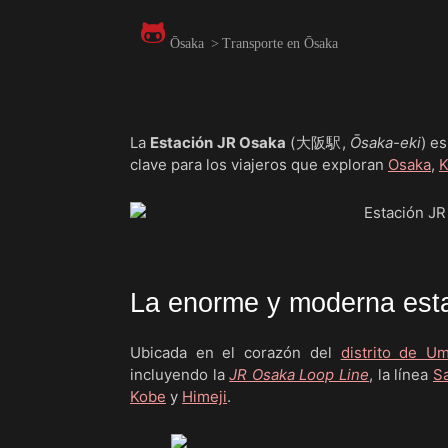
Ōsaka
>
Transporte en Ōsaka
La
Estación JR Osaka
(大阪駅,
Ōsaka-eki
) e
clave para los viajeros que exploran
Osaka
,
K
La enorme y moderna est
Ubicada en el corazón del
distrito de U
incluyendo la
JR Osaka Loop Line
, la línea
S
Kobe
y
Himeji
.