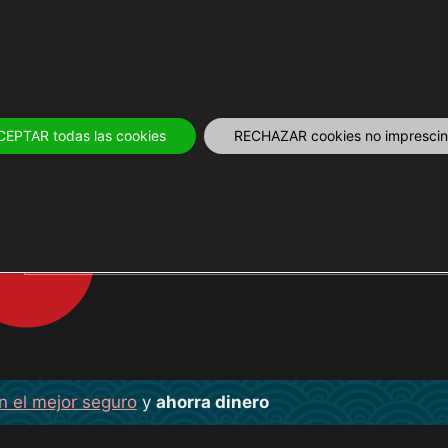
OS
12 MESES
PLANIFICA
TOURS Y 
CEPTAR todas las cookies
RECHAZAR cookies no imprescind
ESTACIÓN DE ŌSA
n el mejor seguro
y
ahorra dinero