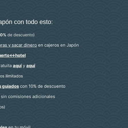
Japón con todo esto:
)
10%
de descuento
ras y sacar dinero
en cajeros
en Japón
uerto↔hotel
ratuita
aquí
y
aquí
s ilimitados
s guiados
con 10% de descuento
sin comisiones adicionales
os)
bles
en tu móvil