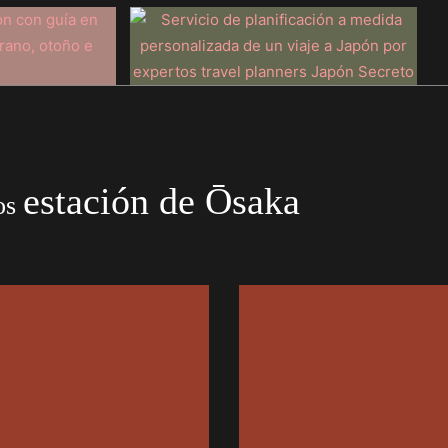
estación de Ōsaka
os