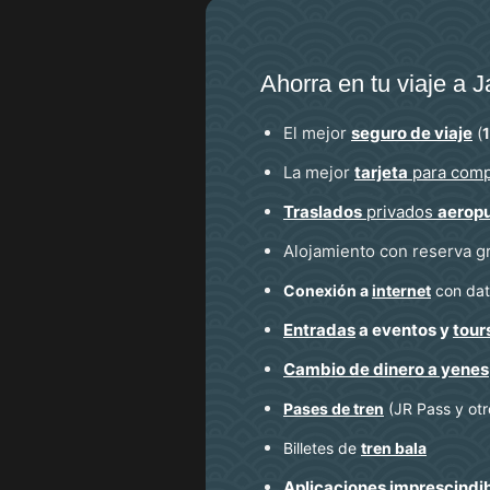
Ahorra en tu viaje a 
El mejor
seguro de viaje
(
La mejor
tarjeta
para comp
Traslados
privados
aerop
Alojamiento con reserva g
Conexión a
internet
con dato
Entradas
a eventos y
tour
Cambio de dinero a yenes
Pases de tren
(JR Pass y otr
Billetes de
tren bala
Aplicaciones
imprescindi