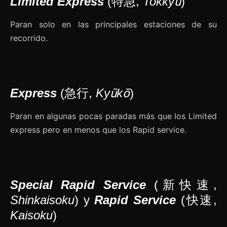
Limited Express
(特急,
Tokkyū
)
Paran solo en las principales estaciones de su
recorrido.
Express
(急行,
Kyūkō
)
Paran en algunas pocas paradas más que los Limited
express pero en menos que los Rapid service.
Special Rapid Service
(新快速,
Shinkaisoku
) y
Rapid Service
(快速,
Kaisoku
)