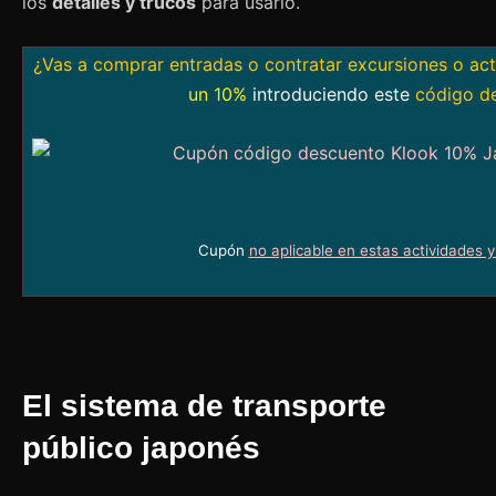
los
detalles y trucos
para usarlo.
¿Vas a comprar entradas o contratar excursiones o ac
un 10%
introduciendo este
código d
Cupón
no aplicable en estas actividades 
El sistema de transporte
público japonés