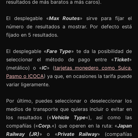
resultados de más baratos a más caros).
El desplegable «
Max Routes
» sirve para fijar el
número de resultados a mostrar. Por defecto está
fijado en 5 resultados.
El desplegable «
Fare Type
» te da la posibilidad de
seleccionar el método de pago entre «
Ticket
»
(metálico) o «
IC
» (
tarjetas monedero como Suica,
Pasmo o ICOCA
) ya que, en ocasiones la tarifa puede
variar ligeramente.
Por último, puedes seleccionar o deseleccionar los
medios de transporte que quieras incluir o evitar en
los resultados («
Vehicle Type
«), así como las
compañías («
Corp.
«) que operen en la ruta: «
Japan
Railway (JR)
» o «
Private Railway
» (compañías