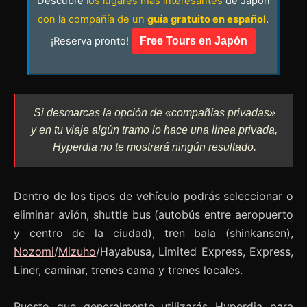
Descubre
los lugares más interesantes
de Japón
con la compañía de un
guía gratuito en español
.
¡Reserva pronto!
Free Tours en Japón
Si desmarcas la opción de «compañías privadas»
y en tu viaje algún tramo lo hace una linea privada,
Hyperdia no te mostrará ningún resultado.
Dentro de los tipos de vehículo podrás seleccionar o
eliminar avión, shuttle bus (autobús entre aeropuerto
y centro de la ciudad), tren bala (shinkansen),
Nozomi
/
Mizuho
/Hayabusa, Limited Express, Express,
Liner, caminar, trenes cama y trenes locales.
Puesto que generalmente utilizarás Hyperdia para