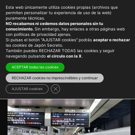
Esta web únicamente utiliza
cookies
propias (archivos que
permiten personalizar tu experiencia de uso de la web)
Viajar a Japón
Consejos de viaje
puramente técnicas.
NO recabamos ni cedemos datos personales sin tu
Cómo usar Hyperdia para
conocimiento.
Sin embargo, hay enlaces a otras páginas web
con políticas de privacidad ajenas.
planificar los trayectos en
Si pulsas el botón "AJUSTAR cookies"
podrás
aceptar o rechazar
las
cookies
de Japón Secreto.
tren y metro por Japón
También puedes RECHAZAR TODAS las cookies y seguir
navegando pulsando
el círculo con la X
.
Aprende a usar Hyperdia para planificar tu viaje de
ACEPTAR todas las cookies
una manera exacta y fiable
RECHAZAR cookies no imprescindibles y continuar
Transporte en Japón
>
cómo planificar trenes en Japón
Cerrar el banner de cookies RGPD
AJUSTAR cookies