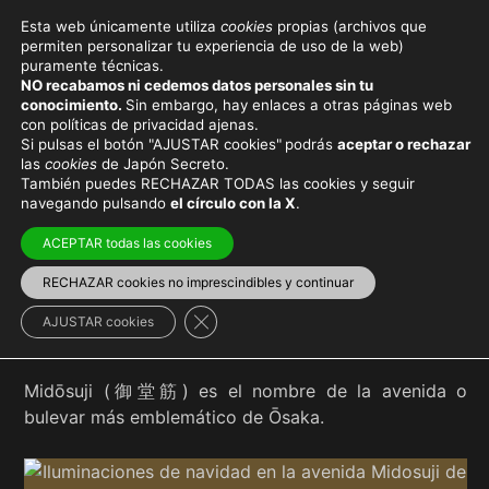
Esta web únicamente utiliza
cookies
propias (archivos que
permiten personalizar tu experiencia de uso de la web)
puramente técnicas.
MIDŌSUJI
NO recabamos ni cedemos datos personales sin tu
conocimiento.
Sin embargo, hay enlaces a otras páginas web
con políticas de privacidad ajenas.
Si pulsas el botón "AJUSTAR cookies"
podrás
aceptar o rechazar
las
cookies
de Japón Secreto.
También puedes RECHAZAR TODAS las cookies y seguir
Viaja con el mejor seguro
y
ahorra dinero
navegando pulsando
el círculo con la X
.
ACEPTAR todas las cookies
RECHAZAR cookies no imprescindibles y continuar
Región de Kansai
>
Ōsaka
Cerrar el banner de cookies RGPD
AJUSTAR cookies
Midōsuji (御堂筋) es el nombre de la avenida o
bulevar más emblemático de Ōsaka.