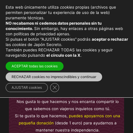
Esta web únicamente utiliza
cookies
propias (archivos que
permiten personalizar tu experiencia de uso de la web)
puramente técnicas.
FLOR
NO recabamos ni cedemos datos personales sin tu
conocimiento.
Sin embargo, hay enlaces a otras páginas web
con políticas de privacidad ajenas.
Si pulsas el botón "AJUSTAR cookies"
podrás
aceptar o rechazar
las
cookies
de Japón Secreto.
También puedes RECHAZAR TODAS las cookies y seguir
Viaja con el mejor seguro
y
ahorra dinero
navegando pulsando
el círculo con la X
.
ACEPTAR todas las cookies
RECHAZAR cookies no imprescindibles y continuar
En Japón Secreto te ofrecemos contenido
sin anuncios
Cerrar el banner de cookies RGPD
intrusivos y sin contenido de pago
, creado por nosotros y
AJUSTAR cookies
basado en nuestra experiencia, no plagiado.
Nos gusta lo que hacemos y nos encanta compartir lo
que sabemos con viajeros inquietos como tú.
Si te gusta lo que hacemos,
puedes apoyarnos con una
pequeña donación
(desde 1 euro) para ayudarnos a
mantener nuestra independencia.