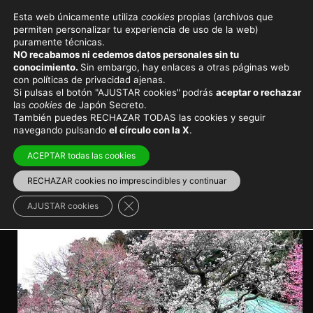
Esta web únicamente utiliza
cookies
propias (archivos que
permiten personalizar tu experiencia de uso de la web)
Eventos y festivales en Japón
puramente técnicas.
NO recabamos ni cedemos datos personales sin tu
Festival de los Ciruelos en
conocimiento.
Sin embargo, hay enlaces a otras páginas web
con políticas de privacidad ajenas.
Flor de Mito (Ibaraki)
Si pulsas el botón "AJUSTAR cookies"
podrás
aceptar o rechazar
las
cookies
de Japón Secreto.
También puedes RECHAZAR TODAS las cookies y seguir
Un precioso evento natural celebrado cada año en el
navegando pulsando
el círculo con la X
.
Parque Kairakuen de la ciudad de Mito
ACEPTAR todas las cookies
Viajar a Japón
>
Japón en invierno
RECHAZAR cookies no imprescindibles y continuar
Cerrar el banner de cookies RGPD
AJUSTAR cookies