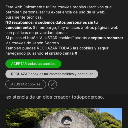
Esta web únicamente utiliza
cookies
propias (archivos que
permiten personalizar tu experiencia de uso de la web)
puramente técnicas.
BUDISMO
NO recabamos ni cedemos datos personales sin tu
conocimiento.
Sin embargo, hay enlaces a otras páginas web
con políticas de privacidad ajenas.
Si pulsas el botón "AJUSTAR cookies"
podrás
aceptar o rechazar
las
cookies
de Japón Secreto.
También puedes RECHAZAR TODAS las cookies y seguir
Viaja con el mejor seguro
y
ahorra dinero
navegando pulsando
el círculo con la X
.
ACEPTAR todas las cookies
RECHAZAR cookies no imprescindibles y continuar
El
budismo
es una doctrina filosófica y espiritual no
Cerrar el banner de cookies RGPD
AJUSTAR cookies
teísta, es decir, en la que no se menciona la
existencia de un dios creador todopoderoso.