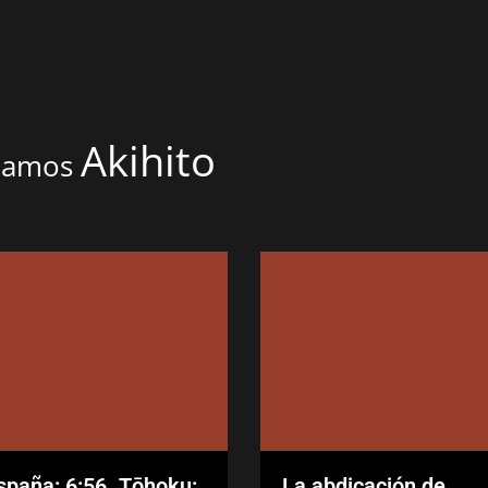
Akihito
onamos
spaña: 6:56. Tōhoku:
La abdicación de