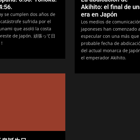
4:56.
Akihito: el final de u
era en Japón
y se cumplen dos años de
 catástrofe sufrida por el
Los medios de comunicació
unami que asoló la costa
japoneses han comenzado 
oreste de Japón. 頑張って日
especular con una más que
！
probable fecha de abdicaci
del actual monarca de Japón
el emperador Akihito.