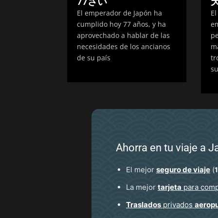
77さい
El emperador de Japón ha
El
cumplido hoy 77 años, y ha
em
aprovechado a hablar de las
pe
necesidades de los ancianos
má
de su país
tr
su
Ahorra en tu viaje a 
El mejor
seguro de viaje
(
La mejor
tarjeta
para comp
Traslados
privados
aerop