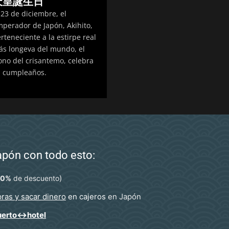
天皇誕生日
 23 de diciembre, el
perador de Japón, Akihito,
rteneciente a la estirpe real
s longeva del mundo, el
ono del crisantemo, celebra
 cumpleaños.
Japón con todo esto:
)
10%
de descuento
ras y sacar dinero
en cajeros
en Japón
uerto↔hotel