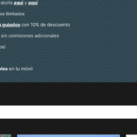
ratuita
aquí
y
aquí
s ilimitados
s guiados
con 10% de descuento
sin comisiones adicionales
os)
bles
en tu móvil