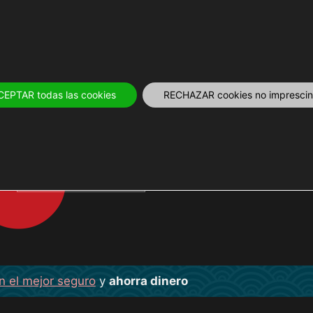
IVOS
12 MESES
PLANIFICA
TOURS Y
CEPTAR todas las cookies
RECHAZAR cookies no imprescind
AKIHITO
n el mejor seguro
y
ahorra dinero