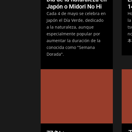
Japón o Midori No Hi
1
Cada 4 de mayo se celebra en
Ho
Japón el Día Verde, dedicado
la
a la naturaleza, aunque
ts
especialmente popular por
n
aumentar la duración de la
本
conocida como "Semana
Dorada".