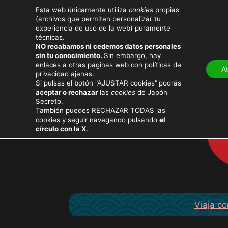
Esta web únicamente utiliza
cookies
propias
(archivos que permiten personalizar tu
experiencia de uso de la web) puramente
técnicas.
NO recabamos ni cedemos datos personales
LUGARES
ATRACT
sin tu conocimiento.
Sin embargo, hay
enlaces a otras páginas web con políticas de
A
privacidad ajenas.
Si pulsas el botón "AJUSTAR cookies"
podrás
aceptar o rechazar
las
cookies
de Japón
Secreto.
También puedes RECHAZAR TODAS las
cookies y seguir navegando pulsando
el
círculo con la X
.
Viaja co