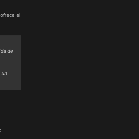
ofrece el
ida de
o un
: