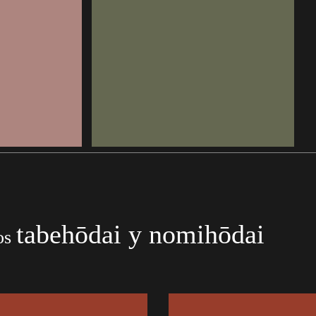
tabehōdai y nomihōdai
os