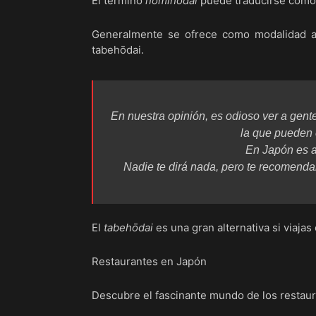
El término
nomihōdai
puede traducirse como
Generalmente se ofrece como modalidad adi
tabehōdai.
En nuestra opinión, es odioso ver a gent
la que pueden
En Japón es a
Nadie te dirá nada, pero te recomenda
El
tabehōdai
es una gran alternativa si viaj
Restaurantes en Japón
Descubre el fascinante mundo de los restaur