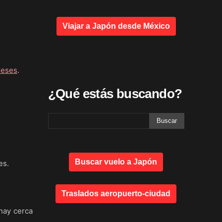
Viajar a Japón desde México
neses
.
¿Qué estás buscando?
Buscar vuelo a Japón
es.
Traslados aeropuerto-ciudad
 hay cerca