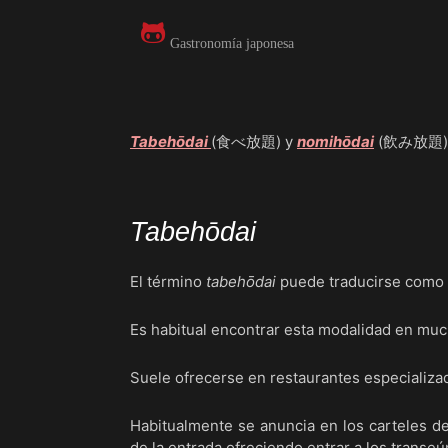
Gastronomía japonesa
Tabehōdai
(食べ放題) y
nomihōdai
(飲み放題) so
Tabehōdai
El término
tabehōdai
puede traducirse como
Es habitual encontrar esta modalidad en muc
Suele ofrecerse en restaurantes especializ
Habitualmente se anuncia en los carteles de
de la entrada ofreciendo entrar a los transeú