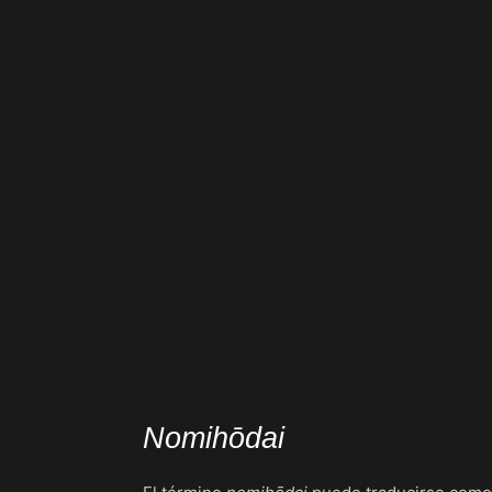
Nomihōdai