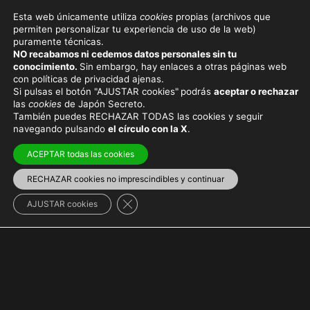
Esta web únicamente utiliza
cookies
propias (archivos que
permiten personalizar tu experiencia de uso de la web)
puramente técnicas.
NO recabamos ni cedemos datos personales sin tu
conocimiento.
Sin embargo, hay enlaces a otras páginas web
con políticas de privacidad ajenas.
Si pulsas el botón "AJUSTAR cookies"
podrás
aceptar o rechazar
las
cookies
de Japón Secreto.
También puedes RECHAZAR TODAS las cookies y seguir
navegando pulsando
el círculo con la X
.
ACEPTAR todas las cookies
RECHAZAR cookies no imprescindibles y continuar
Cerrar el banner de cookies RGPD
AJUSTAR cookies