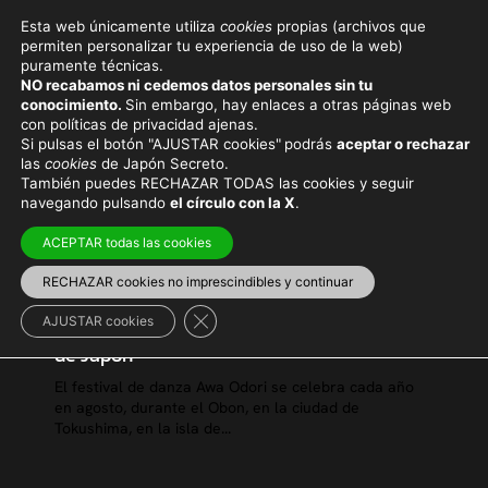
Esta web únicamente utiliza
cookies
propias (archivos que
permiten personalizar tu experiencia de uso de la web)
puramente técnicas.
NO recabamos ni cedemos datos personales sin tu
conocimiento.
Sin embargo, hay enlaces a otras páginas web
con políticas de privacidad ajenas.
Si pulsas el botón "AJUSTAR cookies"
podrás
aceptar o rechazar
las
cookies
de Japón Secreto.
También puedes RECHAZAR TODAS las cookies y seguir
navegando pulsando
el círculo con la X
.
ACEPTAR todas las cookies
RECHAZAR cookies no imprescindibles y continuar
Cerrar el banner de cookies RGPD
AJUSTAR cookies
Awa Odori, el mayor festival de danza Obon
de Japón
El festival de danza Awa Odori se celebra cada año
en agosto, durante el Obon, en la ciudad de
Tokushima, en la isla de...