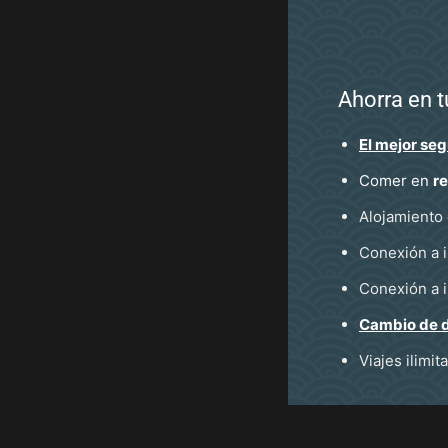
Ahorra en t
El mejor seg
Comer en
re
Alojamiento 
Conexión a 
Conexión a i
Cambio de d
Viajes ilimi