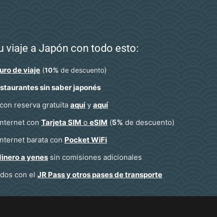
u viaje a Japón con todo esto:
uro de viaje
(
)
10%
de descuento
staurantes sin saber japonés
con reserva gratuita
aquí
y
aquí
internet con
Tarjeta SIM
o
eSIM
(
5%
de descuento)
nternet barata con
Pocket WiFi
inero a yenes
sin comisiones adicionales
tados con el
JR Pass y otros pases de transporte