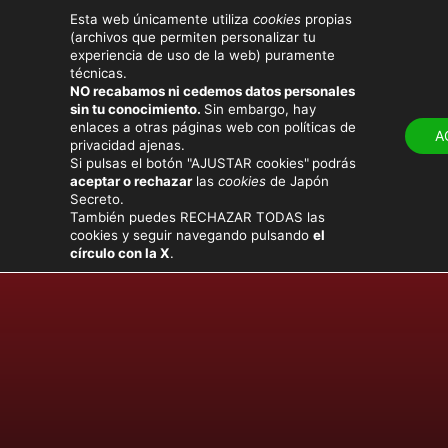
Esta web únicamente utiliza
cookies
propias
(archivos que permiten personalizar tu
experiencia de uso de la web) puramente
técnicas.
NO recabamos ni cedemos datos personales
LUGARES
ATRACT
sin tu conocimiento.
Sin embargo, hay
enlaces a otras páginas web con políticas de
A
privacidad ajenas.
Si pulsas el botón "AJUSTAR cookies"
podrás
aceptar o rechazar
las
cookies
de Japón
Secreto.
También puedes RECHAZAR TODAS las
cookies y seguir navegando pulsando
el
círculo con la X
.