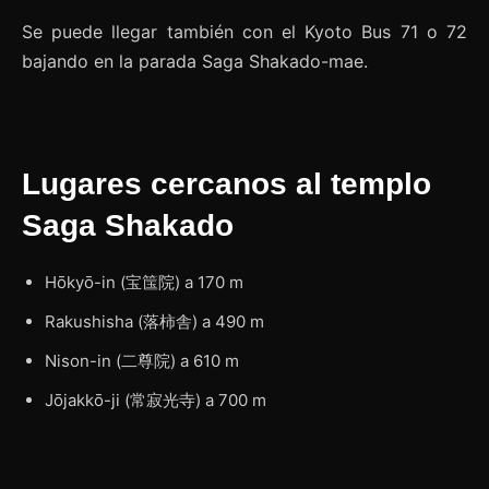
Se puede llegar también con el Kyoto Bus 71 o 72
bajando en la parada Saga Shakado-mae.
Lugares cercanos al templo
Saga Shakado
Hōkyō-in (宝筺院) a 170 m
Rakushisha (落柿舎) a 490 m
Nison-in (二尊院) a 610 m
Jōjakkō-ji (常寂光寺‎) a 700 m