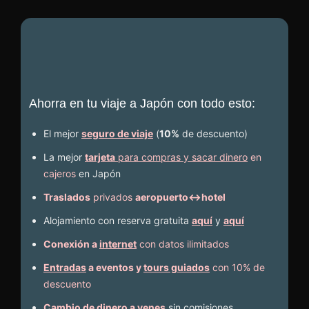
Ahorra en tu viaje a Japón con todo esto:
El mejor
seguro de viaje
(
10%
de descuento
)
La mejor
tarjeta
para compras y sacar dinero
en
cajeros
en Japón
Traslados
privados
aeropuerto↔hotel
Alojamiento con reserva gratuita
aquí
y
aquí
Conexión a
internet
con datos ilimitados
Entradas
a eventos y
tours guiados
con 10% de
descuento
Cambio de dinero a yenes
sin comisiones