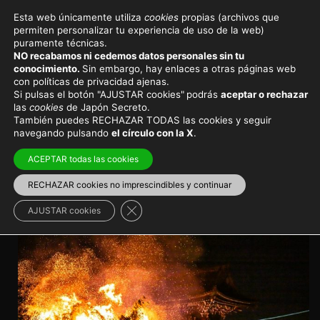
Esta web únicamente utiliza
cookies
propias (archivos que
permiten personalizar tu experiencia de uso de la web)
Eventos y festivales en Japón
puramente técnicas.
NO recabamos ni cedemos datos personales sin tu
Festival O-Taimatsu de
conocimiento.
Sin embargo, hay enlaces a otras páginas web
con políticas de privacidad ajenas.
Kioto: el ritual de fuego que
Si pulsas el botón "AJUSTAR cookies"
podrás
aceptar o rechazar
las
cookies
de Japón Secreto.
anuncia la primavera
También puedes RECHAZAR TODAS las cookies y seguir
navegando pulsando
el círculo con la X
.
Fuego ritual para dar la bienvenida a la primavera en
ACEPTAR todas las cookies
Kioto
RECHAZAR cookies no imprescindibles y continuar
Viajar a Japón
>
Japón en invierno
Cerrar el banner de cookies RGPD
AJUSTAR cookies