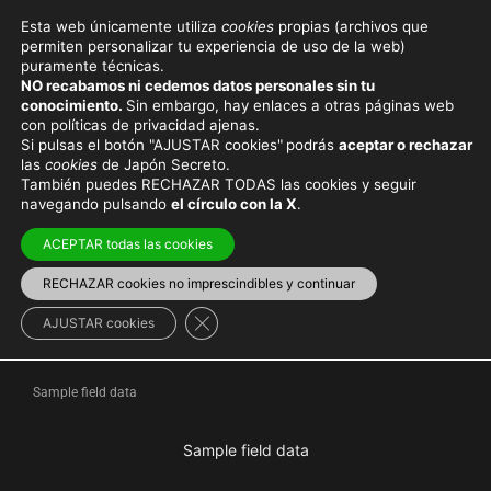
Esta web únicamente utiliza
cookies
propias (archivos que
permiten personalizar tu experiencia de uso de la web)
puramente técnicas.
SAMPLE TAG PAGE
NO recabamos ni cedemos datos personales sin tu
conocimiento.
Sin embargo, hay enlaces a otras páginas web
TITLE
con políticas de privacidad ajenas.
Si pulsas el botón "AJUSTAR cookies"
podrás
aceptar o rechazar
las
cookies
de Japón Secreto.
También puedes RECHAZAR TODAS las cookies y seguir
navegando pulsando
el círculo con la X
.
Viaja con el mejor seguro
y
ahorra dinero
ACEPTAR todas las cookies
RECHAZAR cookies no imprescindibles y continuar
Cerrar el banner de cookies RGPD
AJUSTAR cookies
Sample field data
>
Sample field data
Sample field data
Sample field data