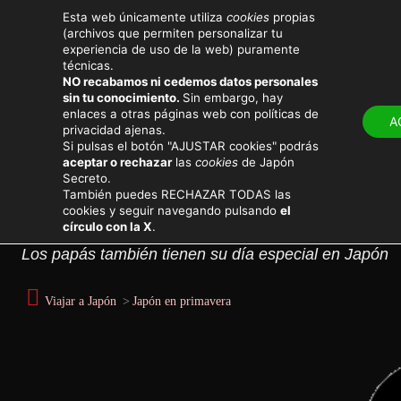
Esta web únicamente utiliza
cookies
propias
(archivos que permiten personalizar tu
experiencia de uso de la web) puramente
técnicas.
NO recabamos ni cedemos datos personales
sin tu conocimiento.
Sin embargo, hay
LUGARES
ATRACTIV
enlaces a otras páginas web con políticas de
A
privacidad ajenas.
Eventos y festivales en Japón
Si pulsas el botón "AJUSTAR cookies"
podrás
aceptar o rechazar
las
cookies
de Japón
Secreto.
Día del Padre
También puedes RECHAZAR TODAS las
cookies y seguir navegando pulsando
el
círculo con la X
.
Los papás también tienen su día especial en Japón
Viajar a Japón
>
Japón en primavera