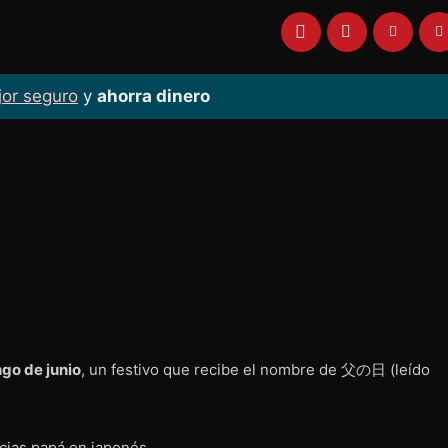
jor seguro
y
ahorra dinero
go de junio
, un festivo que recibe el nombre de 父の日 (leído