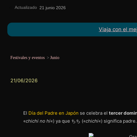
Actualizado
el
21 junio 2026
Viaja con el me
Festivales y eventos
>
Junio
21/06/2026
El
Día del Padre en Japón
se celebra el
tercer domin
«
chichi no hi
«) ya que ちち («
chichi
«) significa padre
.