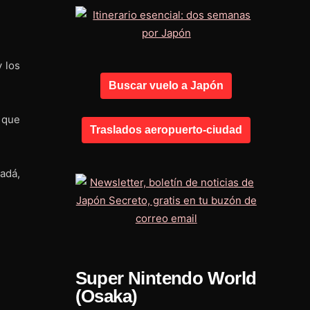
 los
Buscar vuelo a Japón
 que
Traslados aeropuerto-ciudad
adá,
Super Nintendo World
(Osaka)