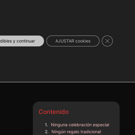
DESCUENTOS
NOVEDADES
📞 CONTACTO
Cerrar el ban
ibles y continuar
AJUSTAR cookies
Contenido
Ninguna celebración especial
Ningún regalo tradicional