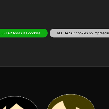
OS
12 MESES
PLANIFICA
TOURS Y 
CEPTAR todas las cookies
RECHAZAR cookies no imprescind