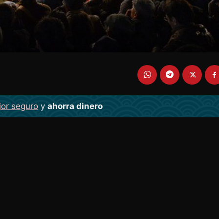
jor seguro
y
ahorra dinero