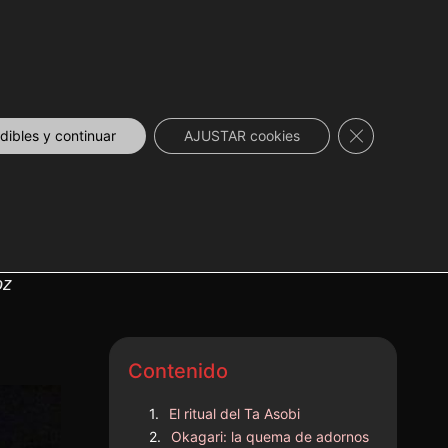
DESCUENTOS
NOVEDADES
📞 CONTACTO
Cerrar el ban
ibles y continuar
AJUSTAR cookies
oz
Contenido
El ritual del Ta Asobi
Okagari: la quema de adornos