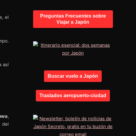
Preguntas Frecuentes sobre
, el
Viajar a Japón
ampo.
 así
Buscar vuelo a Japón
Traslados aeropuerto-ciudad
uwa
,
 del