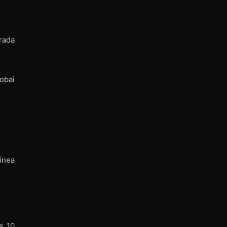
rada
obai
ínea
s 10