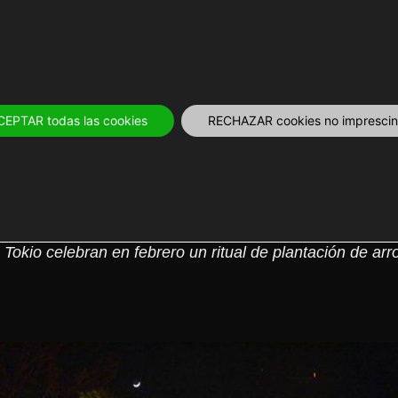
OS
12 MESES
PLANIFICA
TOURS Y 
CEPTAR todas las cookies
RECHAZAR cookies no imprescind
 Ta Asobi de Tokio
okio celebran en febrero un ritual de plantación de arr