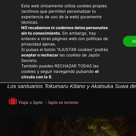
Esta web únicamente utiliza
cookies
propias
(archivos que permiten personalizar tu
experiencia de uso de la web) puramente
técnicas.
NO recabamos ni cedemos datos personales
sin tu conocimiento.
Sin embargo, hay
LUGARES
ATRACTIV
enlaces a otras páginas web con políticas de
A
privacidad ajenas.
Eventos y festivales en Japón
Si pulsas el botón "AJUSTAR cookies"
podrás
aceptar o rechazar
las
cookies
de Japón
Secreto.
El festival Itabashi No
También puedes RECHAZAR TODAS las
cookies y seguir navegando pulsando
el
círculo con la X
.
Los santuarios Tokumaru Kitano y Akatsuka Suwa de T
Viajar a Japón
>
Japón en invierno