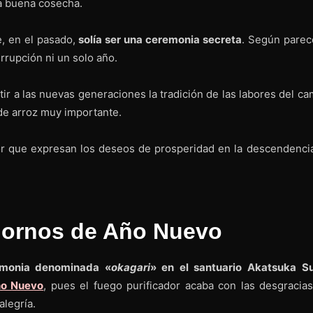
la buena cosecha.
, en el pasado,
solía ser una ceremonia secreta
. Según parece
rrupción ni un solo año.
tir a las nuevas generaciones la tradición de las labores del c
 de arroz muy importante.
or que expresan los deseos de prosperidad en la descendencia
dornos de Año Nuevo
emonia denominada «
okagari
» en el santuario Akatsuka S
ño Nuevo
, pues el fuego purificador acaba con las desgracias
alegría.