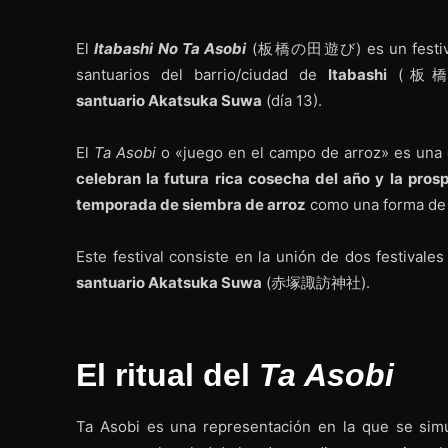
El
Itabashi No Ta Asobi
(板橋の田遊び) es un festival 
santuarios del barrio/ciudad de
Itabashi
(板橋
santuario Akatsuka Suwa
(día 13).
El
Ta Asobi
o «juego en el campo de arroz» es una 
celebran la futura rica cosecha del año y la pro
temporada de siembra de arroz
como una forma de 
Este festival consiste en la unión de dos festivale
santuario Akatsuka Suwa
(赤塚諏訪神社).
El ritual del
Ta Asobi
Ta Asobi es una representación en la que se simul