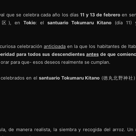
que se celebra cada año los días
11 y 13 de febrero
en se
区), en
Tokio
: el
santuario Tokumaru Kitano
(día 11) 
curiosa celebración
anticipada
en la que los habitantes de Itab
speridad para todos sus descendientes
antes
de que comienc
orar para que- esos deseos realmente se cumplan.
s celebrados en el
santuario Tokumaru Kitano
(徳丸北野神社) y
a, de manera realista, la siembra y recogida del arroz. Un 