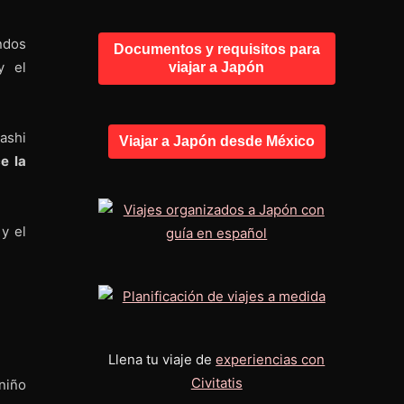
ndos
Documentos y requisitos para
y el
viajar a Japón
ashi
Viajar a Japón desde México
e la
 el
Llena tu viaje de
experiencias con
Civitatis
niño