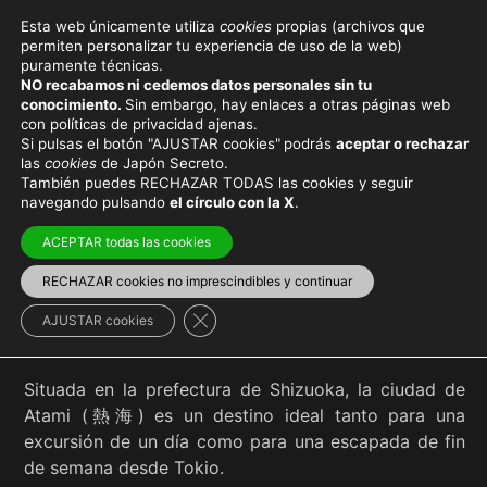
Esta web únicamente utiliza
cookies
propias (archivos que
permiten personalizar tu experiencia de uso de la web)
puramente técnicas.
ATAMI
NO recabamos ni cedemos datos personales sin tu
conocimiento.
Sin embargo, hay enlaces a otras páginas web
con políticas de privacidad ajenas.
Si pulsas el botón "AJUSTAR cookies"
podrás
aceptar o rechazar
las
cookies
de Japón Secreto.
También puedes RECHAZAR TODAS las cookies y seguir
Viaja con el mejor seguro
y
ahorra dinero
navegando pulsando
el círculo con la X
.
ACEPTAR todas las cookies
RECHAZAR cookies no imprescindibles y continuar
Región de Chūbū
>
Shizuoka
Cerrar el banner de cookies RGPD
AJUSTAR cookies
Situada en la prefectura de Shizuoka, la ciudad de
Atami (熱海) es un destino ideal tanto para una
excursión de un día como para una escapada de fin
de semana desde Tokio.