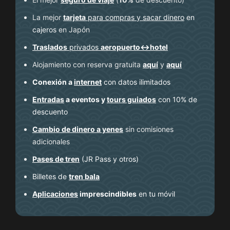
La mejor
tarjeta
para compras y sacar dinero
en
cajeros
en Japón
Traslados
privados
aeropuerto↔hotel
Alojamiento con reserva gratuita
aquí
y
aquí
Conexión a
internet
con datos ilimitados
Entradas
a eventos y
tours guiados
con 10% de
descuento
Cambio de dinero a yenes
sin comisiones
adicionales
Pases de tren
(JR Pass y otros)
Billetes de
tren bala
Aplicaciones
imprescindibles
en tu móvil