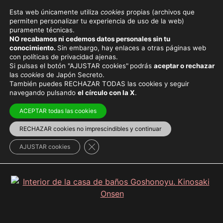
Esta web únicamente utiliza
cookies
propias (archivos que
permiten personalizar tu experiencia de uso de la web)
puramente técnicas.
YUKATA
NO recabamos ni cedemos datos personales sin tu
conocimiento.
Sin embargo, hay enlaces a otras páginas web
con políticas de privacidad ajenas.
Si pulsas el botón "AJUSTAR cookies"
podrás
aceptar o rechazar
las
cookies
de Japón Secreto.
También puedes RECHAZAR TODAS las cookies y seguir
Viaja con el mejor seguro
y
ahorra dinero
navegando pulsando
el círculo con la X
.
ACEPTAR todas las cookies
RECHAZAR cookies no imprescindibles y continuar
El
yukata
(浴衣) es un tipo de prenda japonesa
Cerrar el banner de cookies RGPD
AJUSTAR cookies
tradicional confeccionada con algodón.