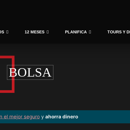
OS
12 MESES
PLANIFICA
TOURS Y 
BOLSA
n el mejor seguro
y
ahorra dinero