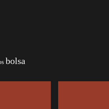
bolsa
os