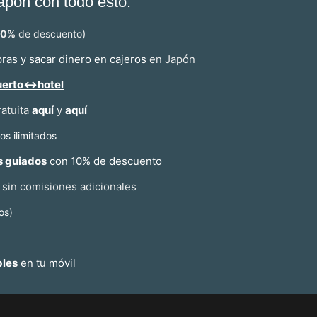
Japón con todo esto:
)
10%
de descuento
ras y sacar dinero
en cajeros
en Japón
uerto↔hotel
ratuita
aquí
y
aquí
s ilimitados
s guiados
con 10% de descuento
sin comisiones adicionales
os)
bles
en tu móvil