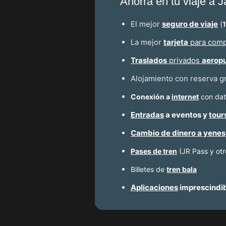
Ahorra en tu viaje a 
El mejor
seguro de viaje
(
La mejor
tarjeta
para comp
Traslados
privados
aerop
Alojamiento con reserva g
Conexión a
internet
con dato
Entradas
a eventos y
tour
Cambio de dinero a yenes
Pases de tren
(JR Pass y otr
Billetes de
tren bala
Aplicaciones
imprescindi