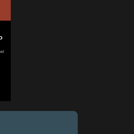
o
el
.