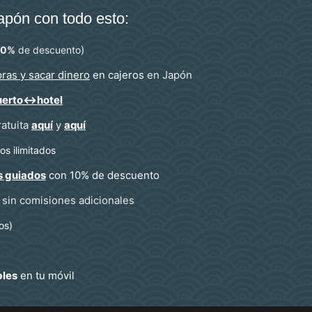
Japón con todo esto:
)
10%
de descuento
ras y sacar dinero
en cajeros
en Japón
uerto↔hotel
ratuita
aquí
y
aquí
s ilimitados
s guiados
con 10% de descuento
sin comisiones adicionales
os)
bles
en tu móvil