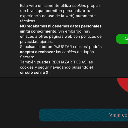
Esta web únicamente utiliza
cookies
propias
(archivos que permiten personalizar tu
experiencia de uso de la web) puramente
técnicas.
NO recabamos ni cedemos datos personales
sin tu conocimiento.
Sin embargo, hay
LUGARES
ATRACTIV
enlaces a otras páginas web con políticas de
A
privacidad ajenas.
Si pulsas el botón "AJUSTAR cookies"
podrás
aceptar o rechazar
las
cookies
de Japón
Secreto.
También puedes RECHAZAR TODAS las
cookies y seguir navegando pulsando
el
círculo con la X
.
Viaja co