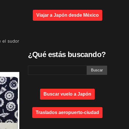
Viajar a Japón desde México
e el sudor
¿Qué estás buscando?
Buscar vuelo a Japón
Traslados aeropuerto-ciudad