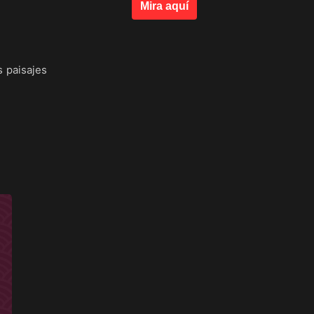
Mira aquí
s paisajes