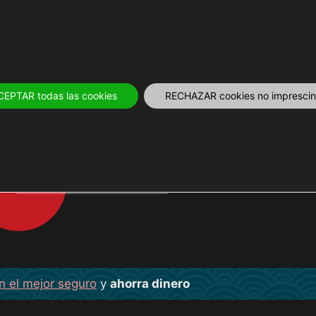
OS
12 MESES
PLANIFICA
TOURS Y 
CEPTAR todas las cookies
RECHAZAR cookies no imprescind
TENUGUI
n el mejor seguro
y
ahorra dinero