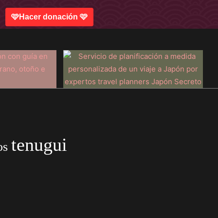
🩷Hacer donación 🩷
tenugui
os