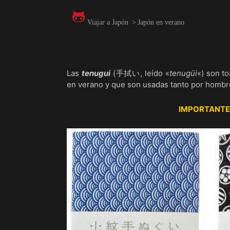
Viajar a Japón
>
Japón en verano
Las
tenugui
(手拭い, leído «
tenugüi
«) son to
en verano y que son usadas tanto por hombr
IMPORTANTE