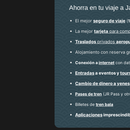
Ahorra en tu viaje a 
El mejor
seguro de viaje
(
La mejor
tarjeta
para comp
Traslados
privados
aerop
Alojamiento con reserva g
Conexión a
internet
con dato
Entradas
a eventos y
tour
Cambio de dinero a yenes
Pases de tren
(JR Pass y otr
Billetes de
tren bala
Aplicaciones
imprescindi