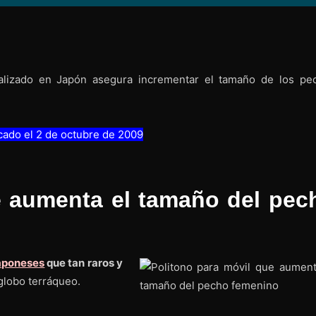
alizado en Japón asegura incrementar el tamaño de los pe
icado el 2 de octubre de 2009
e aumenta el tamaño del pec
japoneses
que tan raros y
globo terráqueo.