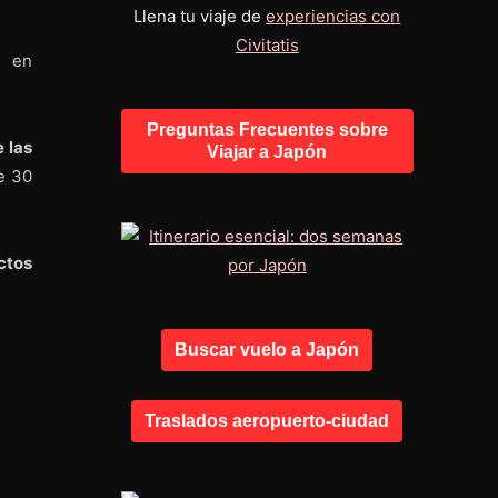
Llena tu viaje de
experiencias con
Civitatis
n en
Preguntas Frecuentes sobre
 las
Viajar a Japón
e 30
ctos
Buscar vuelo a Japón
Traslados aeropuerto-ciudad