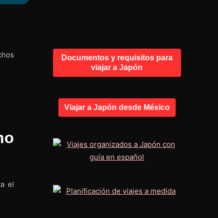
chos
Documentos y requisitos para
viajar a Japón
Viajar a Japón desde México
ho