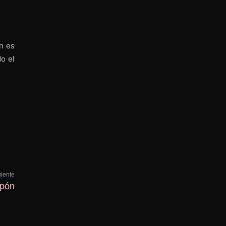
n es
o el
uiente
apón