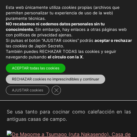
Esta web únicamente utiliza
cookies
propias (archivos que
permiten personalizar tu experiencia de uso de la web)
puramente técnicas.
IRORI
NO recabamos ni cedemos datos personales sin tu
conocimiento.
Sin embargo, hay enlaces a otras páginas web
con políticas de privacidad ajenas.
Si pulsas el botón "AJUSTAR cookies"
podrás
aceptar o rechazar
las
cookies
de Japón Secreto.
También puedes RECHAZAR TODAS las cookies y seguir
Viaja con el mejor seguro
y
ahorra dinero
navegando pulsando
el círculo con la X
.
ACEPTAR todas las cookies
RECHAZAR cookies no imprescindibles y continuar
Irori
(いろり, 囲炉裏 o 居炉裏) es un tipo de chimenea
Cerrar el banner de cookies RGPD
AJUSTAR cookies
tradicional japonesa.
Se usa tanto para cocinar como calefacción en las
antiguas casas de campo.