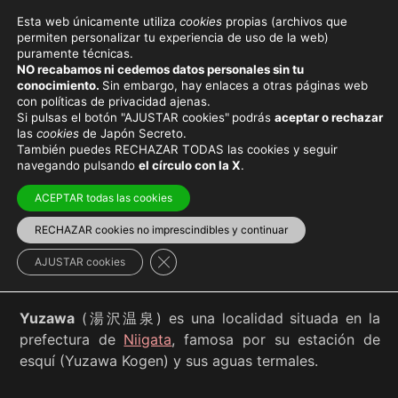
Esta web únicamente utiliza
cookies
propias (archivos que
permiten personalizar tu experiencia de uso de la web)
puramente técnicas.
YUZAWA
NO recabamos ni cedemos datos personales sin tu
conocimiento.
Sin embargo, hay enlaces a otras páginas web
con políticas de privacidad ajenas.
Si pulsas el botón "AJUSTAR cookies"
podrás
aceptar o rechazar
las
cookies
de Japón Secreto.
También puedes RECHAZAR TODAS las cookies y seguir
Viaja con el mejor seguro
y
ahorra dinero
navegando pulsando
el círculo con la X
.
ACEPTAR todas las cookies
RECHAZAR cookies no imprescindibles y continuar
Región de Chūbu
>
Niigata
Cerrar el banner de cookies RGPD
AJUSTAR cookies
Yuzawa
(湯沢温泉) es una localidad situada en la
prefectura de
Niigata
, famosa por su estación de
esquí (Yuzawa Kogen) y sus aguas termales.