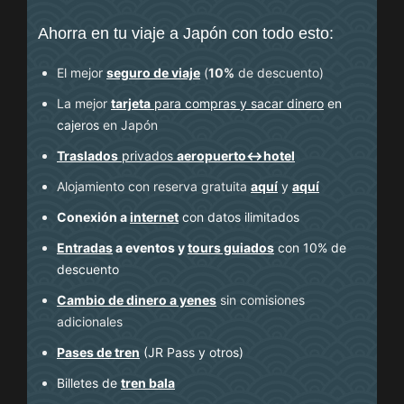
Ahorra en tu viaje a Japón con todo esto:
El mejor
seguro de viaje
(
10%
de descuento
)
La mejor
tarjeta
para compras y sacar dinero
en
cajeros
en Japón
Traslados
privados
aeropuerto↔hotel
Alojamiento con reserva gratuita
aquí
y
aquí
Conexión a
internet
con datos ilimitados
Entradas
a eventos y
tours guiados
con 10% de
descuento
Cambio de dinero a yenes
sin comisiones
adicionales
Pases de tren
(JR Pass y otros)
Billetes de
tren bala