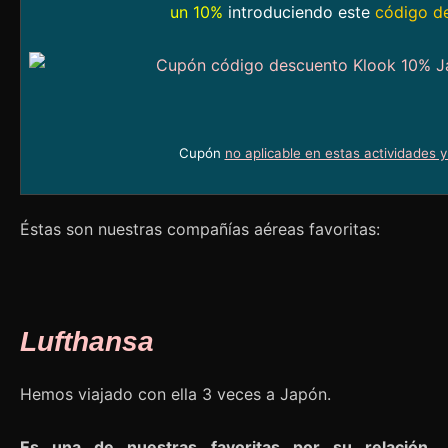
un 10%
introduciendo este
código d
Cupón
no aplicable en estas actividades 
Éstas son nuestras compañías aéreas favoritas:
Lufthansa
Hemos viajado con ella 3 veces a Japón.
Es una de nuestras favoritas por su relación