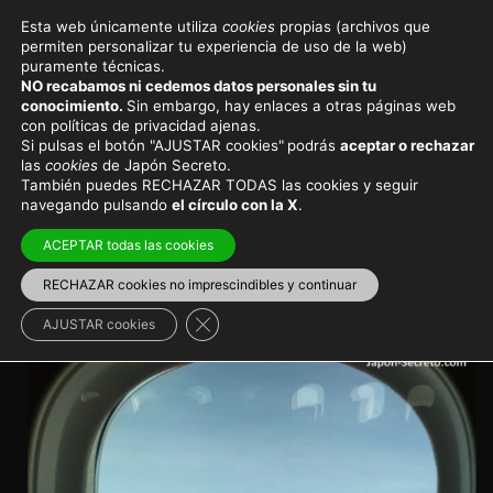
Esta web únicamente utiliza
cookies
propias (archivos que
permiten personalizar tu experiencia de uso de la web)
Viajar a Japón
Consejos de viaje
puramente técnicas.
NO recabamos ni cedemos datos personales sin tu
Aerolíneas que vuelan a
conocimiento.
Sin embargo, hay enlaces a otras páginas web
con políticas de privacidad ajenas.
Japón: las más
Si pulsas el botón "AJUSTAR cookies"
podrás
aceptar o rechazar
las
cookies
de Japón Secreto.
recomendables
También puedes RECHAZAR TODAS las cookies y seguir
navegando pulsando
el círculo con la X
.
Las aerolíneas que mas nos han gustado en nuestro
ACEPTAR todas las cookies
viajes a Japón
RECHAZAR cookies no imprescindibles y continuar
Viajar a Japón
>
Vuelos y aeropuertos
Cerrar el banner de cookies RGPD
AJUSTAR cookies