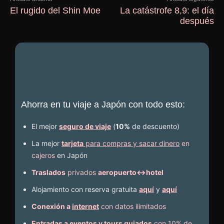
El rugido del Shin Moe
La catástrofe 8,9: el día
después
Ahorra en tu viaje a Japón con todo esto:
El mejor
seguro de viaje
(
10%
de descuento
)
La mejor
tarjeta
para compras y sacar dinero
en
cajeros
en Japón
Traslados
privados
aeropuerto↔hotel
Alojamiento con reserva gratuita
aquí
y
aquí
Conexión a
internet
con datos ilimitados
Entradas
a eventos y
tours guiados
con 10% de