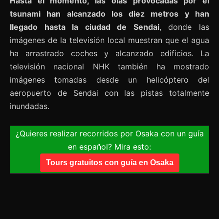
Hasta el momento, las olas provocadas por el
tsunami han alcanzado los diez metros y han
llegado hasta la ciudad de Sendai
, donde las
imágenes de la televisión local muestran que el agua
ha arrastrado coches y alcanzado edificios. La
televisión nacional NHK también ha mostrado
imágenes tomadas desde un helicóptero del
aeropuerto de Sendai con las pistas totalmente
inundadas.
¿Quieres realizar recorridos por Osaka con un guía
en español? Mira esto:
Tours gratuitos con guía en Osaka