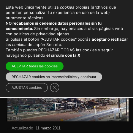
Esta web únicamente utiliza
cookies
propias (archivos que
permiten personalizar tu experiencia de uso de la web)
Noticias de actualidad en Japón
puramente técnicas.
NO recabamos ni cedemos datos personales sin tu
Gigantesco terremoto en
conocimiento.
Sin embargo, hay enlaces a otras páginas web
con políticas de privacidad ajenas.
Japón: 8,9 grados
Si pulsas el botón "AJUSTAR cookies"
podrás
aceptar o rechazar
las
cookies
de Japón Secreto.
También puedes RECHAZAR TODAS las cookies y seguir
Noticias
navegando pulsando
el círculo con la X
.
ACEPTAR todas las cookies
RECHAZAR cookies no imprescindibles y continuar
Cerrar el banner de cookies RGPD
AJUSTAR cookies
Actualizado
el
11 marzo 2011