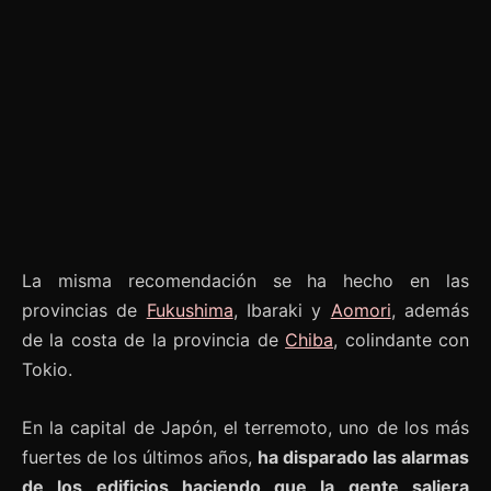
La misma recomendación se ha hecho en las
provincias de
Fukushima
, Ibaraki y
Aomori
, además
de la costa de la provincia de
Chiba
, colindante con
Tokio.
En la capital de Japón, el terremoto, uno de los más
fuertes de los últimos años,
ha disparado las alarmas
de los edificios haciendo que la gente saliera