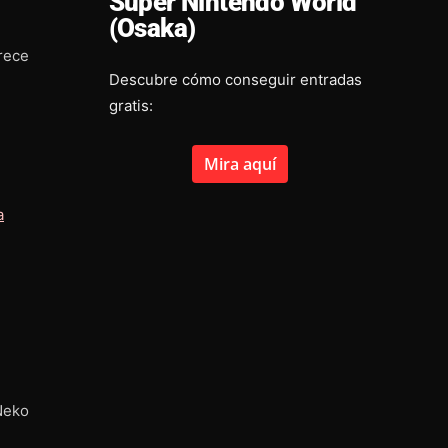
Super Nintendo World
(Osaka)
rece
Descubre cómo conseguir entradas
gratis:
Mira aquí
a
Neko