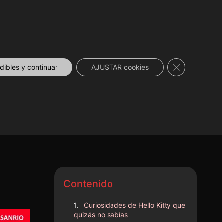
 DESCUENTOS
NOVEDADES
📞 CONTACTO
Cerrar el ban
ibles y continuar
AJUSTAR cookies
Contenido
Curiosidades de Hello Kitty que
quizás no sabías