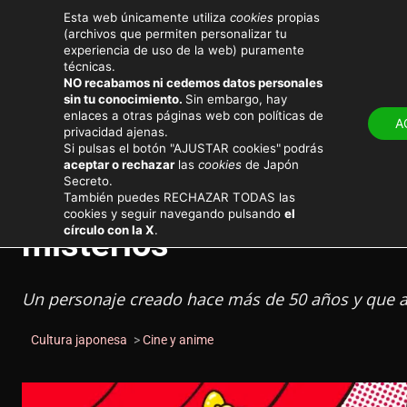
Esta web únicamente utiliza
cookies
propias
(archivos que permiten personalizar tu
experiencia de uso de la web) puramente
técnicas.
NO recabamos ni cedemos datos personales
LUGARES
ATRACT
sin tu conocimiento.
Sin embargo, hay
enlaces a otras páginas web con políticas de
A
privacidad ajenas.
Cultura y sociedad
Si pulsas el botón "AJUSTAR cookies"
podrás
aceptar o rechazar
las
cookies
de Japón
Secreto.
Hello Kitty, la mascota 
También puedes RECHAZAR TODAS las
cookies y seguir navegando pulsando
el
círculo con la X
.
misterios
Un personaje creado hace más de 50 años y que a
Cultura japonesa
>
Cine y anime