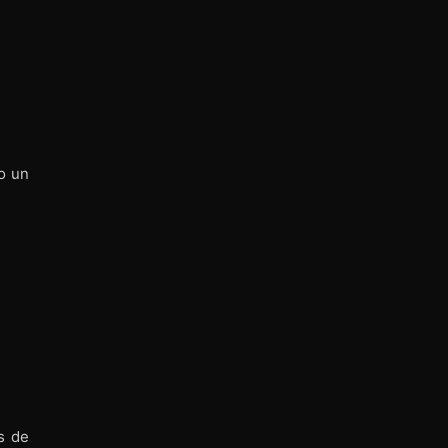
o un
s de