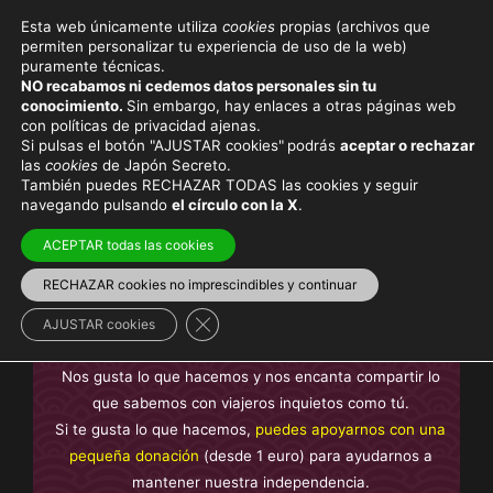
Esta web únicamente utiliza
cookies
propias (archivos que
permiten personalizar tu experiencia de uso de la web)
puramente técnicas.
AKO
NO recabamos ni cedemos datos personales sin tu
conocimiento.
Sin embargo, hay enlaces a otras páginas web
con políticas de privacidad ajenas.
Si pulsas el botón "AJUSTAR cookies"
podrás
aceptar o rechazar
las
cookies
de Japón Secreto.
También puedes RECHAZAR TODAS las cookies y seguir
Viaja con el mejor seguro
y
ahorra dinero
navegando pulsando
el círculo con la X
.
ACEPTAR todas las cookies
RECHAZAR cookies no imprescindibles y continuar
En Japón Secreto te ofrecemos contenido
sin anuncios
Cerrar el banner de cookies RGPD
intrusivos y sin contenido de pago
, creado por nosotros y
AJUSTAR cookies
basado en nuestra experiencia, no plagiado.
Nos gusta lo que hacemos y nos encanta compartir lo
que sabemos con viajeros inquietos como tú.
Si te gusta lo que hacemos,
puedes apoyarnos con una
pequeña donación
(desde 1 euro) para ayudarnos a
mantener nuestra independencia.