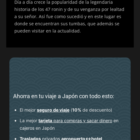
Día a día crece la popularidad de la legendaria
historia de los 47 ronin y de su venganza por lealtad
a su señor. Así fue como sucedió y en este lugar es
donde se encuentran sus tumbas, que además se
pueden visitar en la actualidad.
Ahorra en tu viaje a Japón con todo esto:
El mejor
seguro de viaje
(
10%
de descuento
)
La mejor
tarjeta
para compras y sacar dinero
en
cajeros
en Japón
Traslados
privados
aeropuerto↔hotel