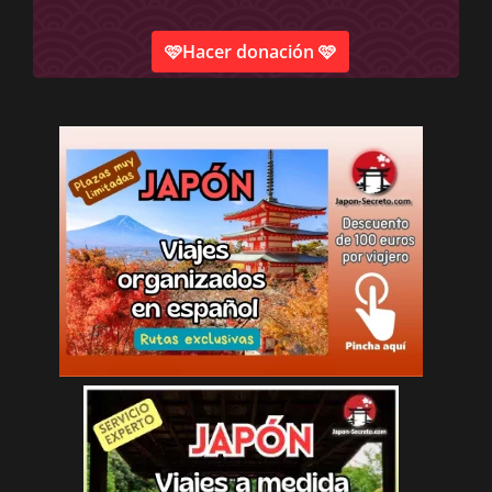
🩷Hacer donación 🩷