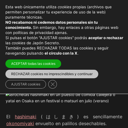
Esta web únicamente utiliza
cookies
propias (archivos que
permiten personalizar tu experiencia de uso de la web)
puramente técnicas.
HASHIMAKI
NO recabamos ni cedemos datos personales sin tu
conocimiento.
Sin embargo, hay enlaces a otras páginas web
con políticas de privacidad ajenas.
Si pulsas el botón "AJUSTAR cookies"
podrás
aceptar o rechazar
las
cookies
de Japón Secreto.
También puedes RECHAZAR TODAS las cookies y seguir
Viaja con el mejor seguro
y
ahorra dinero
navegando pulsando
el círculo con la X
.
ACEPTAR todas las cookies
RECHAZAR cookies no imprescindibles y continuar
Gastronomía japonesa
Cerrar el banner de cookies RGPD
AJUSTAR cookies
El
hashimaki
(はしまき) es sencillamente
okonomiyaki
envuelto en palillos desechables.