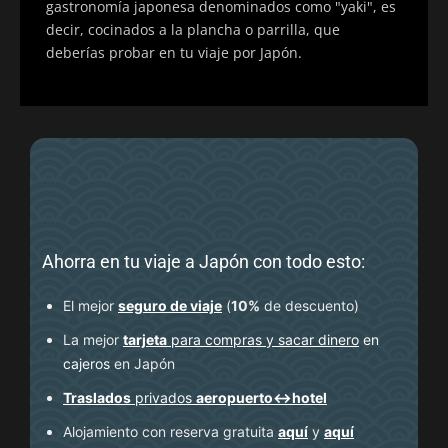
gastronomía japonesa denominados como "yaki", es
decir, cocinados a la plancha o parrilla, que
deberías probar en tu viaje por Japón.
Ahorra en tu viaje a Japón con todo esto:
El mejor
seguro de viaje
(
10%
de descuento
)
La mejor
tarjeta
para compras y sacar dinero
en
cajeros
en Japón
Traslados
privados
aeropuerto↔hotel
Alojamiento con reserva gratuita
aquí
y
aquí