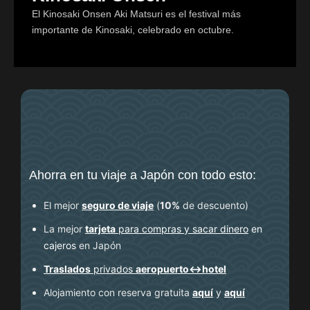
El Kinosaki Onsen Aki Matsuri es el festival más
importante de Kinosaki, celebrado en octubre.
Ahorra en tu viaje a Japón con todo esto:
El mejor
seguro de viaje
(
10%
de descuento
)
La mejor
tarjeta
para compras y sacar dinero
en
cajeros
en Japón
Traslados
privados
aeropuerto↔hotel
Alojamiento con reserva gratuita
aquí
y
aquí