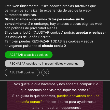
Esta web únicamente utiliza
cookies
propias (archivos que
permiten personalizar tu experiencia de uso de la web)
puramente técnicas.
LUCHA
NO recabamos ni cedemos datos personales sin tu
conocimiento.
Sin embargo, hay enlaces a otras páginas web
con políticas de privacidad ajenas.
Si pulsas el botón "AJUSTAR cookies"
podrás
aceptar o rechazar
las
cookies
de Japón Secreto.
También puedes RECHAZAR TODAS las cookies y seguir
Viaja con el mejor seguro
y
ahorra dinero
navegando pulsando
el círculo con la X
.
ACEPTAR todas las cookies
RECHAZAR cookies no imprescindibles y continuar
En Japón Secreto te ofrecemos contenido
sin anuncios
Cerrar el banner de cookies RGPD
intrusivos y sin contenido de pago
, creado por nosotros y
AJUSTAR cookies
basado en nuestra experiencia, no plagiado.
Nos gusta lo que hacemos y nos encanta compartir lo
que sabemos con viajeros inquietos como tú.
Si te gusta lo que hacemos,
puedes apoyarnos con una
pequeña donación
(desde 1 euro) para ayudarnos a
mantener nuestra independencia.