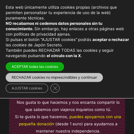
Esta web únicamente utiliza
cookies
propias (archivos que
permiten personalizar tu experiencia de uso de la web)
puramente técnicas.
SETAGAYA
NO recabamos ni cedemos datos personales sin tu
conocimiento.
Sin embargo, hay enlaces a otras páginas web
con políticas de privacidad ajenas.
Si pulsas el botón "AJUSTAR cookies"
podrás
aceptar o rechazar
las
cookies
de Japón Secreto.
También puedes RECHAZAR TODAS las cookies y seguir
Viaja con el mejor seguro
y
ahorra dinero
navegando pulsando
el círculo con la X
.
ACEPTAR todas las cookies
RECHAZAR cookies no imprescindibles y continuar
En Japón Secreto te ofrecemos contenido
sin anuncios
Cerrar el banner de cookies RGPD
intrusivos y sin contenido de pago
, creado por nosotros y
AJUSTAR cookies
basado en nuestra experiencia, no plagiado.
Nos gusta lo que hacemos y nos encanta compartir lo
que sabemos con viajeros inquietos como tú.
Si te gusta lo que hacemos,
puedes apoyarnos con una
pequeña donación
(desde 1 euro) para ayudarnos a
mantener nuestra independencia.