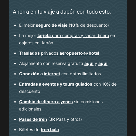
Ahorra en tu viaje a Japón con todo esto:
El mejor
seguro de viaje
(
10%
de descuento
)
La mejor
tarjeta
para compras y sacar dinero
en
cajeros
en Japón
Traslados
privados
aeropuerto↔hotel
Alojamiento con reserva gratuita
aquí
y
aquí
Conexión a
internet
con datos ilimitados
Entradas
a eventos y
tours guiados
con 10% de
descuento
Cambio de dinero a yenes
sin comisiones
adicionales
Pases de tren
(JR Pass y otros)
Billetes de
tren bala