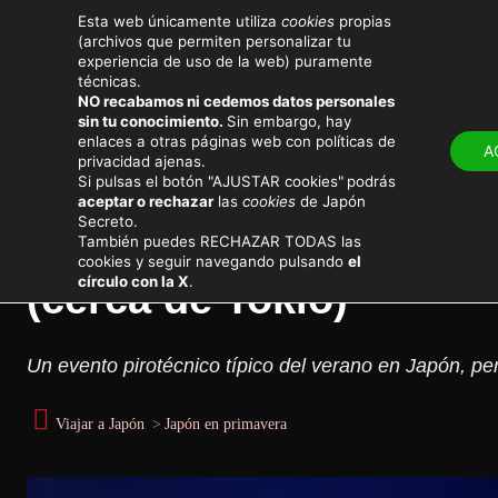
Esta web únicamente utiliza
cookies
propias
(archivos que permiten personalizar tu
experiencia de uso de la web) puramente
técnicas.
NO recabamos ni cedemos datos personales
sin tu conocimiento.
Sin embargo, hay
LUGARES
ATRACTIV
enlaces a otras páginas web con políticas de
A
privacidad ajenas.
Eventos y festivales en Japón
Si pulsas el botón "AJUSTAR cookies"
podrás
aceptar o rechazar
las
cookies
de Japón
Secreto.
Festival de fuegos artif
También puedes RECHAZAR TODAS las
cookies y seguir navegando pulsando
el
círculo con la X
.
(cerca de Tokio)
Un evento pirotécnico típico del verano en Japón, p
Viajar a Japón
>
Japón en primavera