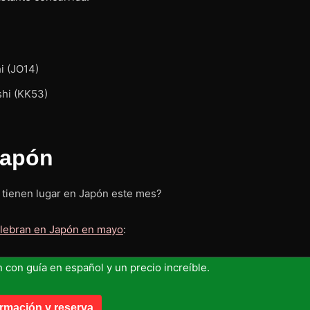
i (JO14)
shi (KK53)
Japón
e tienen lugar en Japón este mes?
celebran en Japón en mayo
:
n con guía en español y un precio increíble.
ormación y reserva