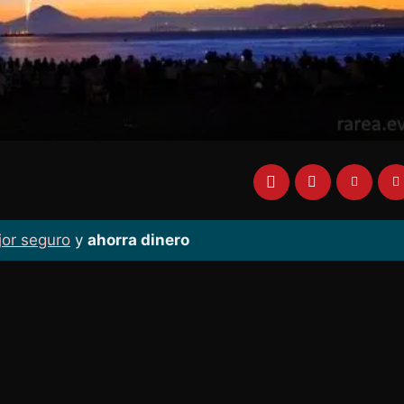
jor seguro
y
ahorra dinero