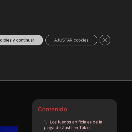
DESCUENTOS
NOVEDADES
📞 CONTACTO
Cerrar el ban
ibles y continuar
AJUSTAR cookies
hi
Contenido
Los fuegos artificiales de la
playa de Zushi en Tokio