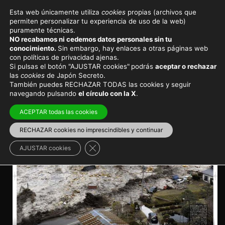
Esta web únicamente utiliza
cookies
propias (archivos que
permiten personalizar tu experiencia de uso de la web)
Noticias de actualidad en Japón
puramente técnicas.
NO recabamos ni cedemos datos personales sin tu
Cuarto aniversario del
conocimiento.
Sin embargo, hay enlaces a otras páginas web
con políticas de privacidad ajenas.
tsunami de Tōhoku
Si pulsas el botón "AJUSTAR cookies"
podrás
aceptar o rechazar
las
cookies
de Japón Secreto.
También puedes RECHAZAR TODAS las cookies y seguir
Noticias
navegando pulsando
el círculo con la X
.
ACEPTAR todas las cookies
RECHAZAR cookies no imprescindibles y continuar
Cerrar el banner de cookies RGPD
AJUSTAR cookies