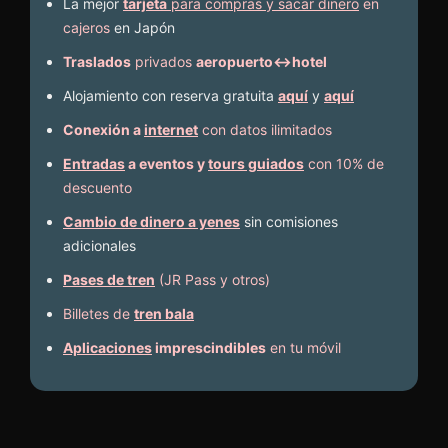
La mejor
tarjeta
para compras y sacar dinero
en
cajeros
en Japón
Traslados
privados
aeropuerto↔hotel
Alojamiento con reserva gratuita
aquí
y
aquí
Conexión a
internet
con datos ilimitados
Entradas
a eventos y
tours guiados
con 10% de
descuento
Cambio de dinero a yenes
sin comisiones
adicionales
Pases de tren
(JR Pass y otros)
Billetes de
tren bala
Aplicaciones
imprescindibles
en tu móvil