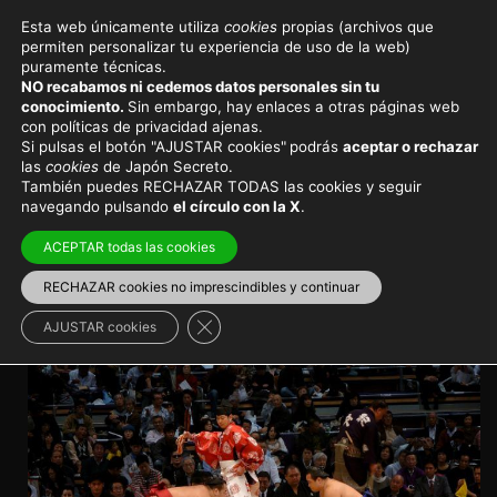
Esta web únicamente utiliza
cookies
propias (archivos que
permiten personalizar tu experiencia de uso de la web)
Eventos y festivales en Japón
puramente técnicas.
NO recabamos ni cedemos datos personales sin tu
Entradas para el torneo de
conocimiento.
Sin embargo, hay enlaces a otras páginas web
con políticas de privacidad ajenas.
lucha sumo en Osaka en
Si pulsas el botón "AJUSTAR cookies"
podrás
aceptar o rechazar
las
cookies
de Japón Secreto.
marzo
También puedes RECHAZAR TODAS las cookies y seguir
navegando pulsando
el círculo con la X
.
El segundo de los torneos anuales de lucha sumo de
ACEPTAR todas las cookies
Japón
RECHAZAR cookies no imprescindibles y continuar
Viajar a Japón
>
Japón en invierno
Cerrar el banner de cookies RGPD
AJUSTAR cookies