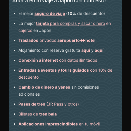
Ahorra en tu viaje a Japón con todo esto:
El mejor
seguro de viaje
(
10%
de descuento
)
La mejor
tarjeta
para compras y sacar dinero
en
cajeros
en Japón
Traslados
privados
aeropuerto↔hotel
Alojamiento con reserva gratuita
aquí
y
aquí
Conexión a
internet
con datos ilimitados
Entradas
a eventos y
tours guiados
con 10% de
descuento
Cambio de dinero a yenes
sin comisiones
adicionales
Pases de tren
(JR Pass y otros)
Billetes de
tren bala
Aplicaciones
imprescindibles
en tu móvil